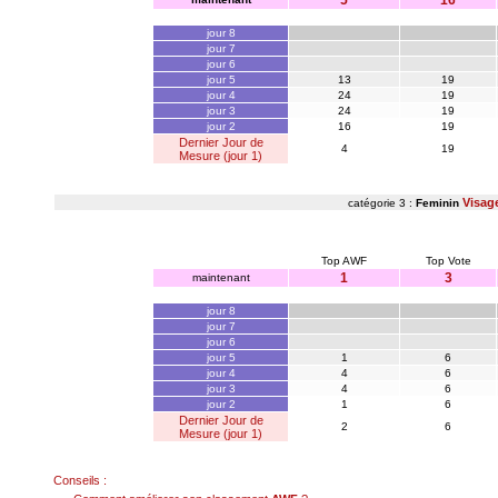
5
16
jour 8
jour 7
jour 6
jour 5
13
19
jour 4
24
19
jour 3
24
19
jour 2
16
19
Dernier Jour de
4
19
Mesure (jour 1)
Visag
catégorie 3 :
Feminin
Top AWF
Top Vote
1
3
maintenant
jour 8
jour 7
jour 6
jour 5
1
6
jour 4
4
6
jour 3
4
6
jour 2
1
6
Dernier Jour de
2
6
Mesure (jour 1)
Conseils :