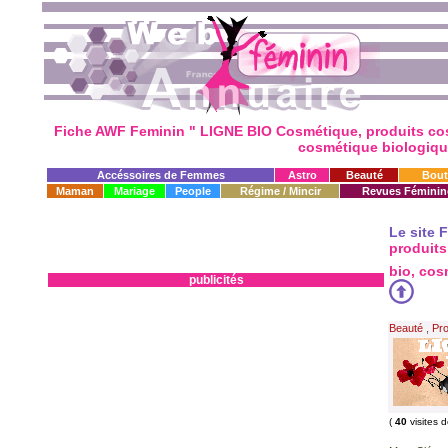
Fiche AWF Feminin " LIGNE BIO Cosmétique, produits cos
cosmétique biologiqu
Accéssoires de Femmes
Astro
Beauté
Bout
Maman
Mariage
People
Régime / Mincir
Revues Féminin
Le site 
produits
bio, co
publicités
Beauté
,
Pro
(
40
visites 