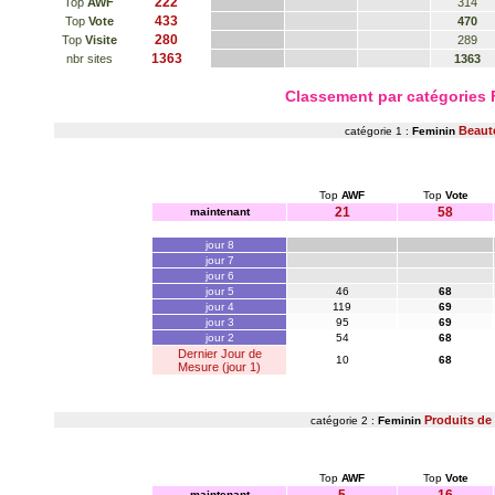
222
Top
AWF
314
433
Top
Vote
470
280
Top
Visite
289
1363
nbr sites
1363
Classement par catégories
Beaut
catégorie 1 :
Feminin
Top
AWF
Top
Vote
21
58
maintenant
jour 8
jour 7
jour 6
jour 5
46
68
jour 4
119
69
jour 3
95
69
jour 2
54
68
Dernier Jour de
10
68
Mesure (jour 1)
Produits de
catégorie 2 :
Feminin
Top
AWF
Top
Vote
maintenant