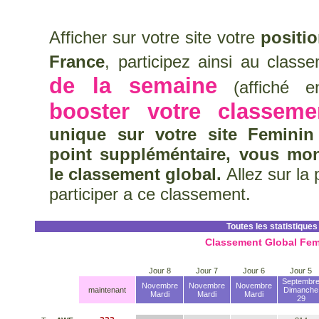
Afficher sur votre site votre
positi
France
, participez ainsi au clas
de la semaine
(affiché en
booster votre classeme
unique sur votre site Feminin
point suppléméntaire, vous mo
le classement global.
Allez sur la
participer a ce classement.
Toutes les statistiques
Classement Global Fem
Jour 8
Jour 7
Jour 6
Jour 5
Septembr
Novembre
Novembre
Novembre
maintenant
Dimanche
Mardi
Mardi
Mardi
29