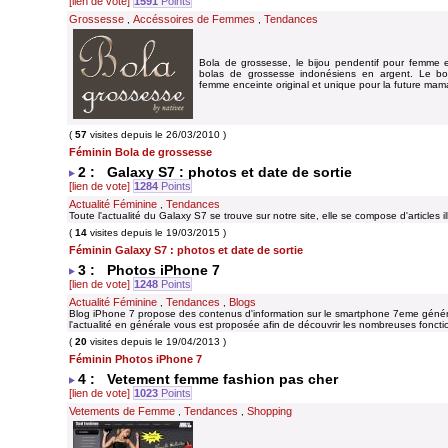
[lien de vote]
1591
Points
Grossesse
Accéssoires de Femmes
Tendances
,
,
Bola de grossesse, le bijou pendentif pour femme 
bolas de grossesse indonésiens en argent. Le b
femme enceinte original et unique pour la future mam
(
57
visites depuis le 26/03/2010 )
Féminin Bola de grossesse
2 : Galaxy S7 : photos et date de sortie
[lien de vote]
1284
Points
Actualité Féminine
Tendances
,
Toute l'actualité du Galaxy S7 se trouve sur notre site, elle se compose d'articles i
(
14
visites depuis le 19/03/2015 )
Féminin Galaxy S7 : photos et date de sortie
3 : Photos iPhone 7
[lien de vote]
1248
Points
Actualité Féminine
Tendances
Blogs
,
,
Blog iPhone 7 propose des contenus d'information sur le smartphone 7eme généra
l'actualité en générale vous est proposée afin de découvrir les nombreuses fonctio
(
20
visites depuis le 19/04/2013 )
Féminin Photos iPhone 7
4 : Vetement femme fashion pas cher
[lien de vote]
1023
Points
Vetements de Femme
Tendances
Shopping
,
,