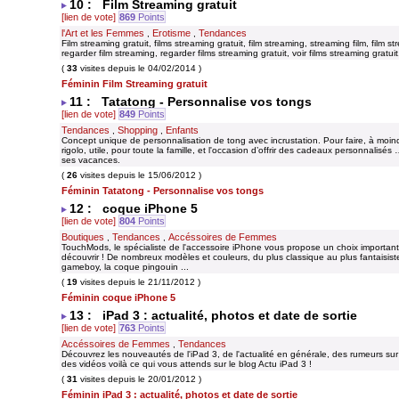
10 : Film Streaming gratuit
[lien de vote]
869
Points
l'Art et les Femmes
Erotisme
Tendances
,
,
Film streaming gratuit, films streaming gratuit, film streaming, streaming film, film s
regarder film streaming, regarder films streaming gratuit, voir films streaming gratuit
(
33
visites depuis le 04/02/2014 )
Féminin Film Streaming gratuit
11 : Tatatong - Personnalise vos tongs
[lien de vote]
849
Points
Tendances
Shopping
Enfants
,
,
Concept unique de personnalisation de tong avec incrustation. Pour faire, à moind
rigolo, utile, pour toute la famille, et l'occasion d’offrir des cadeaux personnalisé
ses vacances.
(
26
visites depuis le 15/06/2012 )
Féminin Tatatong - Personnalise vos tongs
12 : coque iPhone 5
[lien de vote]
804
Points
Boutiques
Tendances
Accéssoires de Femmes
,
,
TouchMods, le spécialiste de l'accessoire iPhone vous propose un choix importa
découvrir ! De nombreux modèles et couleurs, du plus classique au plus fantaisist
gameboy, la coque pingouin ...
(
19
visites depuis le 21/11/2012 )
Féminin coque iPhone 5
13 : iPad 3 : actualité, photos et date de sortie
[lien de vote]
763
Points
Accéssoires de Femmes
Tendances
,
Découvrez les nouveautés de l'iPad 3, de l'actualité en générale, des rumeurs sur 
des vidéos voilà ce qui vous attends sur le blog Actu iPad 3 !
(
31
visites depuis le 20/01/2012 )
Féminin iPad 3 : actualité, photos et date de sortie