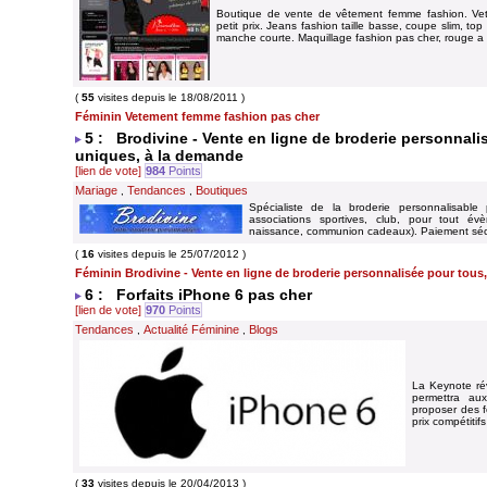
Boutique de vente de vêtement femme fashion. Ve
petit prix. Jeans fashion taille basse, coupe slim, 
manche courte. Maquillage fashion pas cher, rouge a l
(
55
visites depuis le 18/08/2011 )
Féminin Vetement femme fashion pas cher
5 : Brodivine - Vente en ligne de broderie personnal
uniques, à la demande
[lien de vote]
984
Points
Mariage
Tendances
Boutiques
,
,
Spécialiste de la broderie personnalisable p
associations sportives, club, pour tout évè
naissance, communion cadeaux). Paiement séc
(
16
visites depuis le 25/07/2012 )
Féminin Brodivine - Vente en ligne de broderie personnalisée pour tou
6 : Forfaits iPhone 6 pas cher
[lien de vote]
970
Points
Tendances
Actualité Féminine
Blogs
,
,
La Keynote rév
permettra au
proposer des f
prix compétiti
(
33
visites depuis le 20/04/2013 )