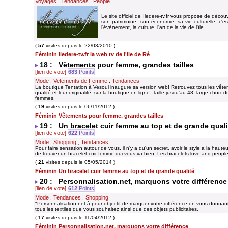
Voyages
Tendances
People
,
,
Le site officiel de Iledere-tv.fr vous propose de découv
son patrimoine, son économie, sa vie culturelle. c'est
l'évènement, la culture, l'art de la vie de l'île
(
57
visites depuis le 22/03/2010 )
Féminin iledere-tv.fr la web tv de l'ile de Ré
18 : Vêtements pour femme, grandes tailles
[lien de vote]
683
Points
Mode
Vetements de Femme
Tendances
,
,
La boutique Tentation à Vesoul inaugure sa version web! Retrouvez tous les vête
qualité et leur originalité, sur la boutique en ligne. Taille jusqu'au 48, large choix
femmes.
(
19
visites depuis le 06/11/2012 )
Féminin Vêtements pour femme, grandes tailles
19 : Un bracelet cuir femme au top et de grande quali
[lien de vote]
622
Points
Mode
Shopping
Tendances
,
,
Pour faire sensation autour de vous, il n'y a qu'un secret, avoir le style a la haute
de trouver un bracelet cuir femme qui vous va bien. Les bracelets love and people
(
21
visites depuis le 05/05/2014 )
Féminin Un bracelet cuir femme au top et de grande qualité
20 : Personnalisation.net, marquons votre différence
[lien de vote]
612
Points
Mode
Tendances
Shopping
,
,
"Personnalisation.net à pour objectif de marquer votre différence en vous donnant 
tous les textiles que vous souhaitez ainsi que des objets publicitaires.
(
17
visites depuis le 11/04/2012 )
Féminin Personnalisation.net, marquons votre différence