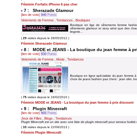
Féminin Forfaits iPhone 6 pas cher
7 : Sherazade Glamour
[lien de vote]
940
Points
Vetements de Femme
Tendances
Boutiques
,
,
Boutique en lige de vêtements femme fashion
vêtements glamour et sexy ainsi que des chau
lingerie...
(
29
visites depuis le 28/05/2012 )
Féminin Sherazade Glamour
8 : MODE et JEANS - La boutique du jean femme à pr
[lien de vote]
930
Points
Vetements de Femme
Mode
Tendances
,
,
Boutique en ligne spécialiste du jean femme à 
choix de jeans fashion pas chers : jean slim, boot
(
75
visites depuis le 16/02/2010 )
Féminin MODE et JEANS - La boutique du jean femme à prix discount
9 : Plugin Minecraft
[lien de vote]
905
Points
Jeux de Filles
Blogs
Tendances
,
,
Plugin Minecraft est un site avec une liste de plugin minecraft pour serveur bukkit 
(
33
visites depuis le 22/09/2013 )
Féminin Plugin Minecraft