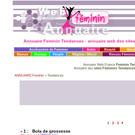
Annuaire Feminin Tendances
- annuaire web des site
Accéssoires de Femmes
Astro
Beauté
Bout
Maman
Mariage
People
Régime / Mincir
Revues Féminin
Annuaire Web France
Feminin Te
Annuaire des
sites Feminins Tendance
ANNUAIRE Feminin
> Tendances
1
-
2
-
3
-
1 : Bola de grossesse