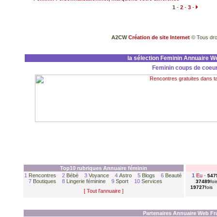
1
-
2
-
3
-
A2CW
Création de site Internet
© Tous dro
la sélection Feminin Annuaire W
Feminin coups de coeu
Top10 rubriques Annuaire
féminin
1
Rencontres
2
Bébé
3
Voyance
4
Astro
5
Blogs
6
Beauté
1
Eu
-
547
7
Boutiques
8
Lingerie féminine
9
Sport
10
Services
37489
foi
19727
fois
[ Tout l'annuaire ]
Partenaires Annuaire Web Fr