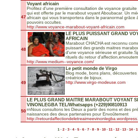
Voyant africain
Profitez d'une première consultation de voyance gratuit
qui est offerte par le marabout voyant Aboubacar. Un mé
47
africain qui vous transportera dans le paranormal grâce 
pouvoirs occultes.
http://www.voyance-marabout-voyant-africain.com
LE PLUS PUISSANT GRAND V
AFRICAIN
Marabout CHACHA est reconnu comme
puissant des grands maitres marabou
48
d'une voyance sérieuse et gratuite.S
rituels du retour d'affection,envoute
http://www.medium--voyance.com/
Le petit monde de Virgo
Blog mode, bons plans, découvertes 
créatrice de bijoux.
49
http://www.virgo-modeuse.com
LE PLUS GRAND MAITRE MARABOUT VOYANT S
VINONLEGBA TEL/Whatsapps (+229)90810913
rnNous consultons les Dieux a partir des noms et des pr
50
naissances des deux partenaires pour Envoûtement
http://retourdaffectiondeletreaimeevinonlegba.wordpres
1
-
2
-
3
-
4
-
5
-
6
-
7
-
8
-
9
-
10
-
11
-
12
-
13
-
14
-
1