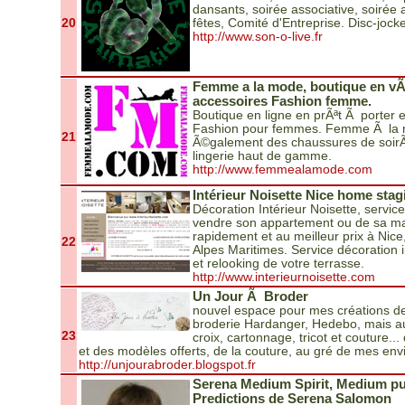
dansants, soirée associative, soirée
20
fêtes, Comité d'Entreprise. Disc-jocke
http://www.son-o-live.fr
Femme a la mode, boutique en vÃ
accessoires Fashion femme.
Boutique en ligne en prÃªt Ã porter 
Fashion pour femmes. Femme Ã la
21
Ã©galement des chaussures de soirÃ©
lingerie haut de gamme.
http://www.femmealamode.com
Intérieur Noisette Nice home stag
Décoration Intérieur Noisette, servi
vendre son appartement ou de sa ma
rapidement et au meilleur prix à Nic
22
Alpes Maritimes. Service décoration i
et relooking de votre terrasse.
http://www.interieurnoisette.com
Un Jour Ã Broder
nouvel espace pour mes créations de 
broderie Hardanger, Hedebo, mais au
23
croix, cartonnage, tricot et couture..
et des modèles offerts, de la couture, au gré de mes env
http://unjourabroder.blogspot.fr
Serena Medium Spirit, Medium pur
Predictions de Serena Salomon