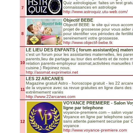
Quiz astrologique: faites un test grat
connaissances en astrologie
7
http://www.astroquiz.utu-web.com/
Objectif BEBE
Objectif BEBE: le site qui vous acco
projet de grossesse pour vous aider 
8
pour identifier vos périodes de fertilit
sereinement votre grossesse.
http://www.objectif-bebe.tk
LE LIEU DES ENFANTS ( forum assistant(es) matern
c'est un forum pour les assistantes maternelles, les pare
parents,lieu de partage au tour des enfants et de notre me
10
relation parents-employeur assmat,activitées manuelles 
cuisine.) Rejoinez nous.
http://assmat.exprimetoi.net
LES 22 ARCANES
Magazine gratuit Astro - horoscope gratuit - les 22 arcane
de la voyance avec sa revue gratuites en ligne dans de
11
extrêmement variés
http://www.22arcanes.com
VOYANCE PREMIERE - Salon Voy
ligne par telephone
voyance-premiere.com – salon voyanc
Voyance en ligne par telephone sans
12
sans attente.paiement securise par C
voyance
http://www.voyance-premiere.com