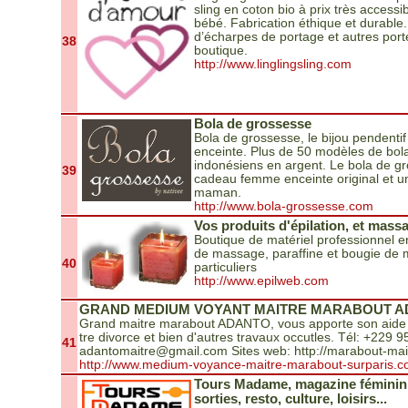
sling en coton bio à prix très accessi
bébé. Fabrication éthique et durable.
d’écharpes de portage et autres port
38
boutique.
http://www.linglingsling.com
Bola de grossesse
Bola de grossesse, le bijou pendent
enceinte. Plus de 50 modèles de bol
indonésiens en argent. Le bola de g
39
cadeau femme enceinte original et un
maman.
http://www.bola-grossesse.com
Vos produits d'épilation, et mass
Boutique de matériel professionnel en 
de massage, paraffine et bougie de 
40
particuliers
http://www.epilweb.com
GRAND MEDIUM VOYANT MAITRE MARABOUT 
Grand maitre marabout ADANTO, vous apporte son aide 
tre divorce et bien d'autres travaux occutles. Tél: +229 
41
adantomaitre@gmail.com Sites web: http://marabout-mai
http://www.medium-voyance-maitre-marabout-surparis.
Tours Madame, magazine féminin g
sorties, resto, culture, loisirs...