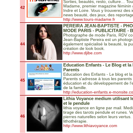
Sorties, beautés, resto, culture… Tout
Madame, premier magazine féminin g
42
Indre et Loire. Vous y trouverez des 
news beauté, des jeux, des reportage
http://www.tours-madame.fr
PEREIRA JEAN-BAPTISTE - P
MODE PARIS - PUBLICITAIRE -
Photographe de mode Paris, RDV co
Jean-Baptiste Pereira est un photo
44
également spécialisé la beauté, la publ
création de look book.
http://www.djibe.com
Education Enfants - Le Blog et la
Parents
Education des Enfants - Le blog et l
Parents s'adresse à tous les parents
45
éducation et du développement de l'e
de la famille.
http://education-enfants.e-monsite.c
Lithia Voyance medium utilisant le
et le pendule
lithia voyance en ligne par mail. Me
tirage des tarots pendule et runes. V
46
pierres naturelles selon leurs vertus. 
lithothérapie.
http://www.lithiavoyance.com