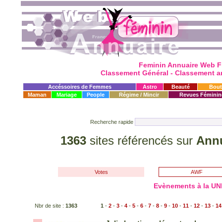
Feminin Annuaire Web F
Classement Général - Classement an
Accéssoires de Femmes
Astro
Beauté
Bout
Maman
Mariage
People
Régime / Mincir
Revues Féminin
Recherche rapide
1363
sites référencés sur
Annu
Votes
AWF
Evènements à la UN
Nbr de site :
1363
1
-
2
-
3
-
4
-
5
-
6
-
7
-
8
-
9
-
10
-
11
-
12
-
13
-
14