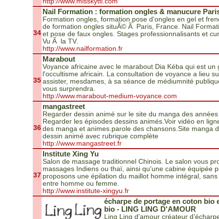
http://www.misskytti.com
Nail Formation : formation ongles & manucure Pari
Formation ongles, formation pose d'ongles en gel et fre
de formation ongles situÃ© Ã Paris, France. Nail Formatio
34
et pose de faux ongles. Stages professionnalisants et c
Vu Ã la TV.
http://www.nailformation.fr
Marabout
Voyance africaine avec le marabout Dia Kéba qui est un
l'occultisme africain. La consultation de voyance a lieu 
35
assister, mesdames, à sa séance de médiumnité publique 
vous surprendra.
http://www.marabout-medium-voyance.com
mangastreet
Regarder dessin animé sur le site du manga des années 
Regarder les épisodes dessins animés.Voir vidéo en lig
36
des manga et animes.parole des chansons.Site manga d'
dessin animé avec rubrique complète
http://www.mangastreet.fr
Institute Xing Yu
Salon de massage traditionnel Chinois. Le salon vous pr
massages Indiens ou thaï, ainsi qu'une cabine équipée po
37
proposons une épilation du maillot homme intégral, sans d
entre homme ou femme.
http://www.institute-xingyu.fr
écharpe de portage en coton bio e
bio - LING LING D'AMOUR
Ling Ling d’amour créateur d’écharp