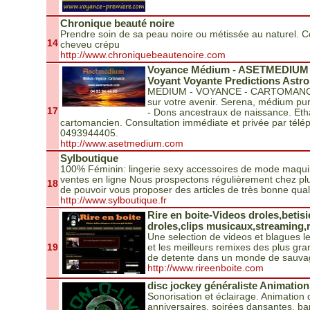
Chronique beauté noire
Prendre soin de sa peau noire ou métissée au naturel. Coi
14
cheveu crépu
http://www.chroniquebeautenoire.com
Voyance Médium - ASETMEDIUM +
Voyant Voyante Predictions Astro
MEDIUM - VOYANCE - CARTOMANCIE..
sur votre avenir. Serena, médium pu
17
- Dons ancestraux de naissance. Eth
cartomancien. Consultation immédiate et privée par tél
0493944405.
http://www.asetmedium.com
Sylboutique
100% Féminin: lingerie sexy accessoires de mode maqu
ventes en ligne Nous prospectons régulièrement chez plus
18
de pouvoir vous proposer des articles de très bonne quali
http://www.sylboutique.fr
Rire en boite-Videos droles,betis
droles,clips musicaux,streaming,
Une selection de videos et blagues l
19
et les meilleurs remixes des plus gra
de detente dans un monde de sauva
http://www.rireenboite.com
disc jockey généraliste Animati
Sonorisation et éclairage. Animation
anniversaires, soirées dansantes, b