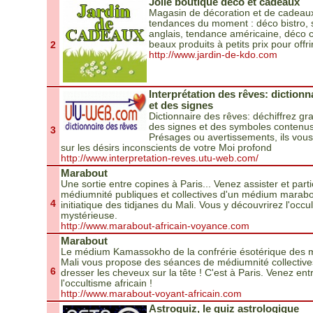
Jolie boutique déco et cadeaux
Magasin de décoration et de cadeaux 
tendances du moment : déco bistro, st
anglais, tendance américaine, déco
2
beaux produits à petits prix pour offrir
http://www.jardin-de-kdo.com
Interprétation des rêves: diction
et des signes
Dictionnaire des rêves: déchiffrez gr
des signes et des symboles contenus
3
Présages ou avertissements, ils vous
sur les désirs inconscients de votre Moi profond
http://www.interpretation-reves.utu-web.com/
Marabout
Une sortie entre copines à Paris... Venez assister et par
médiumnité publiques et collectives d'un médium marabou
4
initiatique des tidjanes du Mali. Vous y découvrirez l'occu
mystérieuse.
http://www.marabout-africain-voyance.com
Marabout
Le médium Kamassokho de la confrérie ésotérique des 
Mali vous propose des séances de médiumnité collectives
6
dresser les cheveux sur la tête ! C'est à Paris. Venez ent
l'occultisme africain !
http://www.marabout-voyant-africain.com
Astroquiz, le quiz astrologique