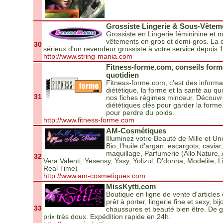
Grossiste Lingerie & Sous-Vêtem
Grossiste en Lingerie fémininine et 
vêtements en gros et demi-gros. La qua
30
sérieux d'un revendeur grossiste à votre service depuis 
http://www.string-mania.com
Fitness-forme.com, conseils form
quotidien
Fitness-forme.com, c'est des informa
diététique, la forme et la santé au q
31
nos fiches régimes minceur. Découvr
diététiques clés pour garder la forme
pour perdre du poids.
http://www.fitness-forme.com
AM-Cosmétiques
Illuminez votre Beauté de Mille et 
Bio, l’huile d'argan, escargots, caviar
maquillage, Parfumerie (Allo’Nature, 
32
Vera Valenti, Yesensy, Yssy, Yolizul, D’donna, Modelite,
Real Time)
http://www.am-cosmetiques.com
MissKytti.com
Boutique en ligne de vente d'article
prêt à porter, lingerie fine et sexy, b
33
chaussures et beauté bien être. De
prix très doux. Expédition rapide en 24h.