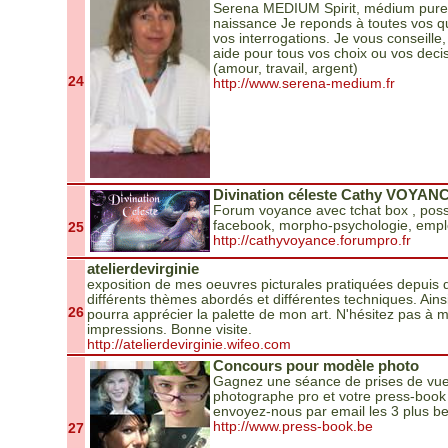
Serena MEDIUM Spirit, médium pure 
naissance Je reponds à toutes vos q
vos interrogations. Je vous conseille
aide pour tous vos choix ou vos deci
(amour, travail, argent)
24
http://www.serena-medium.fr
Divination céleste Cathy VOYAN
Forum voyance avec tchat box , possi
facebook, morpho-psychologie, empl
25
http://cathyvoyance.forumpro.fr
atelierdevirginie
exposition de mes oeuvres picturales pratiquées depuis
différents thèmes abordés et différentes techniques. Ainsi
26
pourra apprécier la palette de mon art. N'hésitez pas à m
impressions. Bonne visite.
http://atelierdevirginie.wifeo.com
Concours pour modèle photo
Gagnez une séance de prises de vue
photographe pro et votre press-book p
envoyez-nous par email les 3 plus be
http://www.press-book.be
27