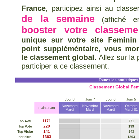
France
, participez ainsi au clas
de la semaine
(affiché en
booster votre classeme
unique sur votre site Feminin
point suppléméntaire, vous mo
le classement global.
Allez sur la
participer a ce classement.
Toutes les statistiques
Classement Global Fem
Jour 8
Jour 7
Jour 6
Jour 5
Novembre
Novembre
Novembre
Octobre
maintenant
Mardi
Mardi
Mardi
Mardi 01
1171
Top
AWF
771
220
Top
Vote
199
141
Top
Visite
143
1363
nbr sites
1363