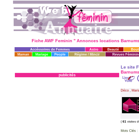
Fiche AWF Feminin " Annonces locations Barnums
Accéssoires de Femmes
Astro
Beauté
Bout
Maman
Mariage
People
Régime / Mincir
Revues Féminin
Le site 
Barnums
publicités
Déco
,
Mari
(
61
visites 
Mots Clés :