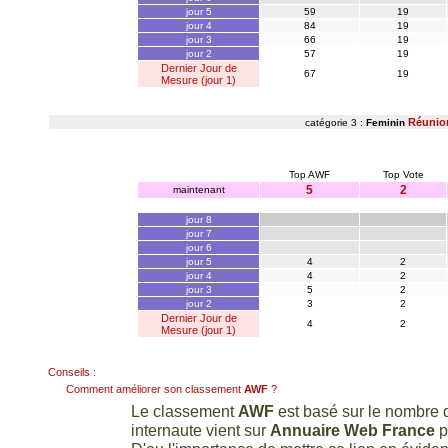
jour 5
59
19
jour 4
84
19
jour 3
66
19
jour 2
57
19
Dernier Jour de
67
19
Mesure (jour 1)
Réunio
catégorie 3 :
Feminin
Top AWF
Top Vote
5
2
maintenant
jour 8
jour 7
jour 6
jour 5
4
2
jour 4
4
2
jour 3
5
2
jour 2
3
2
Dernier Jour de
4
2
Mesure (jour 1)
Conseils :
Comment améliorer son classement
AWF
?
Le classement
AWF
est basé sur le nombre d
internaute vient sur
Annuaire Web France
p