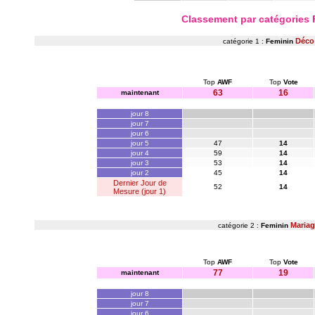
Classement par catégories
Déco
catégorie 1 :
Feminin
Top
AWF
Top
Vote
63
16
maintenant
jour 8
jour 7
jour 6
jour 5
47
14
jour 4
59
14
jour 3
53
14
jour 2
45
14
Dernier Jour de
52
14
Mesure (jour 1)
Maria
catégorie 2 :
Feminin
Top
AWF
Top
Vote
77
19
maintenant
jour 8
jour 7
jour 6