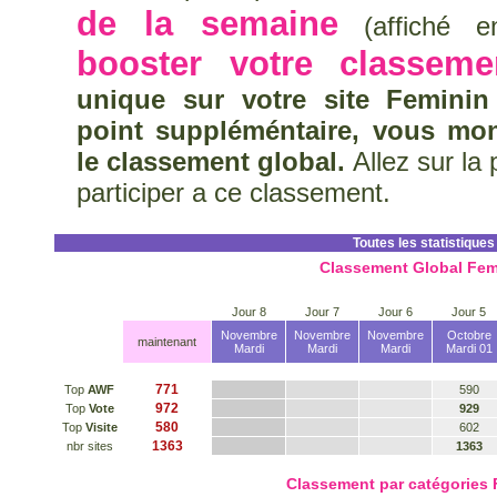
de la semaine
(affiché en
booster votre classeme
unique sur votre site Feminin
point suppléméntaire, vous mo
le classement global.
Allez sur la
participer a ce classement.
Toutes les statistiques
Classement Global Fem
Jour 8
Jour 7
Jour 6
Jour 5
Novembre
Novembre
Novembre
Octobre
maintenant
Mardi
Mardi
Mardi
Mardi 01
771
Top
AWF
590
972
Top
Vote
929
580
Top
Visite
602
1363
nbr sites
1363
Classement par catégories