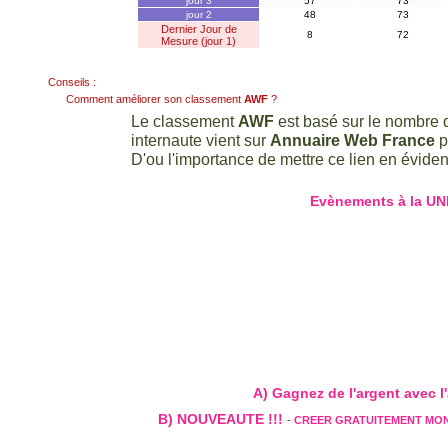
jour 3
57
73
jour 2
48
73
Dernier Jour de
8
72
Mesure (jour 1)
Conseils :
Comment améliorer son classement
AWF
?
Le classement
AWF
est basé sur le nombre d
internaute vient sur
Annuaire Web France
p
D'ou l'importance de mettre ce lien en évidenc
Evènements à la UN
A) Gagnez de l'argent avec l'a
B) NOUVEAUTE !!!
-
CREER GRATUITEMENT MO