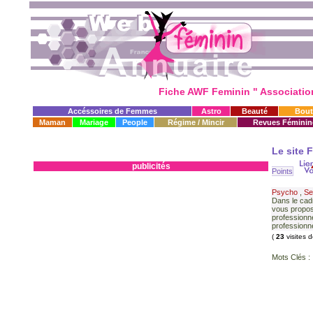
Fiche AWF Feminin " Association 
Accéssoires de Femmes
Astro
Beauté
Bout
Maman
Mariage
People
Régime / Mincir
Revues Féminin
Le site 
publicités
Points
Psycho
,
Se
Dans le cad
vous propos
professionn
professionne
(
23
visites 
Mots Clés :