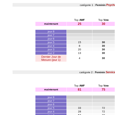
Psych
catégorie 1 :
Feminin
Top
AWF
Top
Vote
25
30
maintenant
jour 8
jour 7
jour 6
jour 5
15
30
jour 4
8
30
jour 3
20
30
jour 2
13
30
Dernier Jour de
4
30
Mesure (jour 1)
Servic
catégorie 2 :
Feminin
Top
AWF
Top
Vote
81
75
maintenant
jour 8
jour 7
jour 6
jour 5
33
72
jour 4
28
72