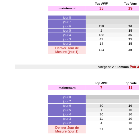
Top
AWF
Top
Vote
33
39
maintenant
jour 8
jour 7
jour 6
118
36
jour 5
2
35
jour 4
138
36
jour 3
42
35
jour 2
14
35
Dernier Jour de
124
35
Mesure (jour 1)
Prét à
catégorie 2 :
Feminin
Top
AWF
Top
Vote
7
11
maintenant
jour 8
jour 7
jour 6
30
10
jour 5
1
10
jour 4
36
10
jour 3
11
10
jour 2
4
10
Dernier Jour de
31
10
Mesure (jour 1)