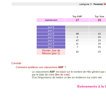
S
catégorie 3 :
Feminin
Top AWF
Top Vote
17
15
maintenant
jour 8
jour 7
jour 6
38
15
jour 5
2
15
jour 4
47
15
jour 3
11
15
jour 2
7
15
Dernier Jour de
42
15
Mesure (jour 1)
Conseils :
Comment améliorer son classement
AWF
?
Le classement
AWF
est basé sur le nombre de Hits généré par vo
par le biais de votre
[lien de vote]
.
D'ou l'importance de mettre ce lien en évidence sur votre site.
Evènements à la