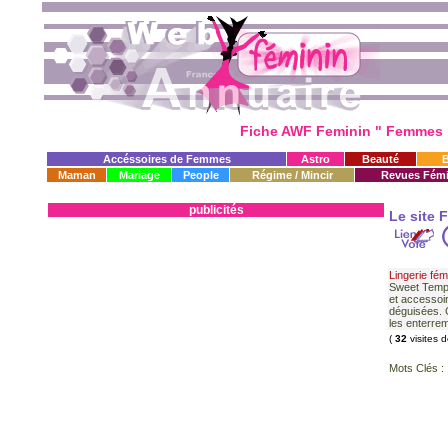
Fiche AWF Feminin " Femmes r
Accéssoires de Femmes
Astro
Beauté
Maman
Mariage
People
Régime / Mincir
Revues Fémi
publicités
Le site 
Lingerie fém
Sweet Tempt
et accessoi
déguisées. 
les enterreme
(
32
visites 
Mots Clés :