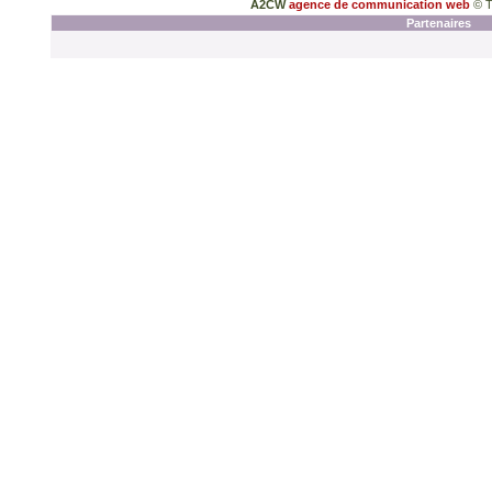
A2CW
agence de communication web
© T
Partenaires