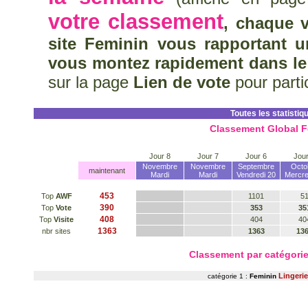
votre classement
, chaque v
site Feminin vous rapportant u
vous montez rapidement dans le
sur la page
Lien de vote
pour parti
Toutes les statistiq
Classement Global F
Jour 8
Jour 7
Jour 6
Jour
Novembre
Novembre
Septembre
Octo
maintenant
Mardi
Mardi
Vendredi 20
Mercre
453
Top
AWF
1101
5
390
Top
Vote
353
35
408
Top
Visite
404
40
1363
nbr sites
1363
13
Classement par catégor
Lingerie
catégorie 1 :
Feminin