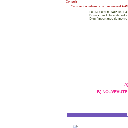
Conseils :
Comment améliorer son classement
AW
Le classement
AWF
est bas
France
par le biais de votr
D'ou l'importance de mettre 
A)
B) NOUVEAUTE 