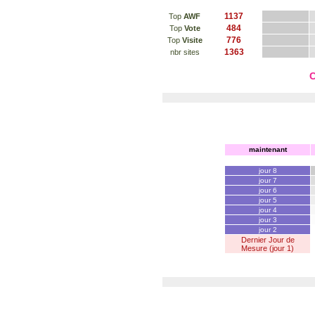
1137
Top
AWF
484
Top
Vote
776
Top
Visite
1363
nbr sites
C
maintenant
jour 8
jour 7
jour 6
jour 5
jour 4
jour 3
jour 2
Dernier Jour de
Mesure (jour 1)