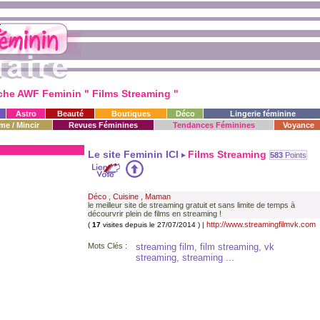
che AWF Feminin " Films Streaming "
Astro
Beauté
Boutiques
Déco
Lingerie féminine
me / Mincir
Revues Féminines
Tendances Féminines
Voyance
Le site Feminin ICI
Films Streaming
583
Points
Déco
,
Cuisine
,
Maman
le meilleur site de streaming gratuit et sans limite de temps à
décourvrir plein de films en streaming !
http://www.streamingfilmvk.com
(
17
visites depuis le 27/07/2014 ) |
Mots Clés :
streaming film, film streaming, vk
streaming, streaming ...