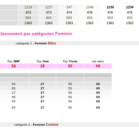
1219
1227
247
1246
1230
1234
473
473
474
476
476
476
804
804
804
804
804
804
1363
1363
1363
1363
1363
1363
lassement par catégories Feminin
Déco
catégorie 1 :
Feminin
Top
AWF
Top
Vote
Top
Visite
nbr sites
58
28
50
69
63
27
50
69
65
27
50
69
17
27
50
69
66
27
50
69
65
27
50
69
65
27
50
69
Cuisine
catégorie 2 :
Feminin