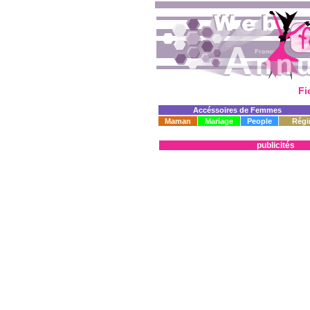
Fi
Accéssoires de Femmes
Maman
Mariage
People
Régi
publicités