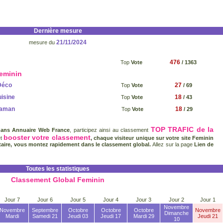
Dernière mesure
21/11/2024
mesure du
476
Top
Vote
/ 1363
Feminin
Déco
27
Top
Vote
/ 69
isine
18
Top
Vote
/ 43
aman
18
Top
Vote
/ 29
TOP TRAFIC de la
dans Annuaire Web France
, participez ainsi au classement
booster votre classement
et
, chaque visiteur unique sur votre site Feminin
aire, vous montez rapidement dans le classement global.
Allez sur la page
Lien de
Toutes les statistiques
Classement Global Feminin
Jour 7
Jour 6
Jour 5
Jour 4
Jour 3
Jour 2
Jour 1
Novembre
Novembre
Septembre
Octobre
Octobre
Octobre
Novembre
Dimanche
Mardi
Samedi 21
Jeudi 03
Jeudi 17
Mardi 29
Jeudi 21
10