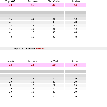
Top
AWF
Top
Vote
Top
Visite
nbr sites
34
15
36
43
41
18
36
43
41
18
36
43
13
18
36
43
41
18
36
43
41
18
36
43
43
18
36
43
Maman
catégorie 3 :
Feminin
Top AWF
Top Vote
Top Visite
nbr sites
23
18
29
29
29
18
29
29
29
18
29
29
9
18
29
29
29
18
29
29
29
18
29
29
29
18
29
29