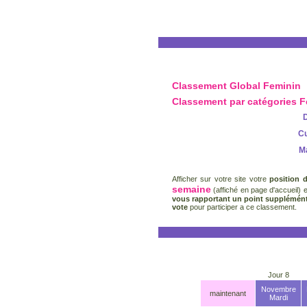
Classement Global Feminin
Classement par catégories 
Cu
M
Afficher sur votre site votre
position 
semaine
(affiché en page d'accueil) 
vous rapportant un point supplémént
vote
pour participer a ce classement.
Jour 8
Novembre
maintenant
Mardi