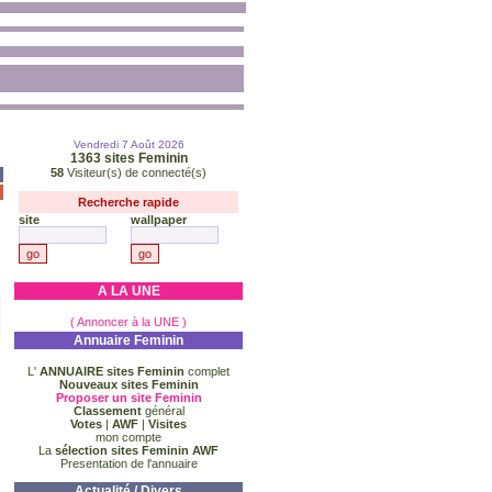
Vendredi 7 Août 2026
1363
sites Feminin
58
Visiteur(s) de connecté(s)
Recherche rapide
site
wallpaper
A LA UNE
( Annoncer à la UNE )
Annuaire Feminin
L'
ANNUAIRE sites Feminin
complet
Nouveaux sites Feminin
Proposer un site Feminin
Classement
général
Votes
|
AWF
|
Visites
mon compte
La
sélection sites Feminin AWF
Presentation de l'annuaire
Actualité / Divers