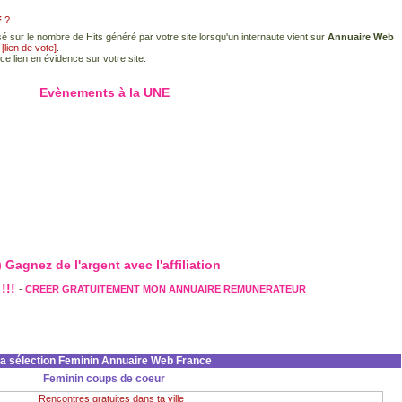
F
?
é sur le nombre de Hits généré par votre site lorsqu'un internaute vient sur
Annuaire Web
e
[lien de vote]
.
ce lien en évidence sur votre site.
Evènements à la UNE
 Gagnez de l'argent avec l'affiliation
!!!
-
CREER GRATUITEMENT MON ANNUAIRE REMUNERATEUR
la sélection Feminin Annuaire Web France
Feminin coups de coeur