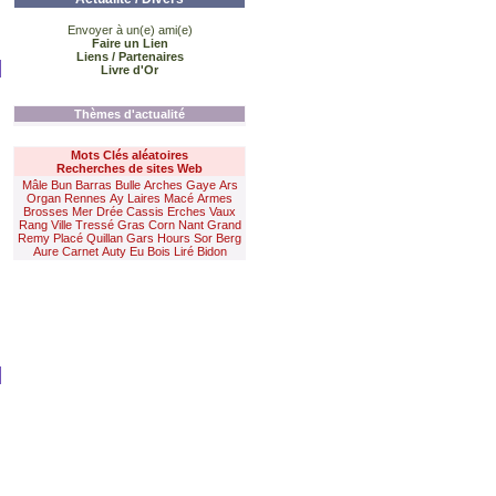
Envoyer à un(e) ami(e)
Faire un Lien
Liens / Partenaires
Livre d'Or
Thèmes d'actualité
Mots Clés aléatoires
Recherches de sites Web
Mâle
Bun
Barras
Bulle
Arches
Gaye
Ars
Organ
Rennes
Ay
Laires
Macé
Armes
Brosses
Mer
Drée
Cassis
Erches
Vaux
Rang
Ville
Tressé
Gras
Corn
Nant
Grand
Remy
Placé
Quillan
Gars
Hours
Sor
Berg
Aure
Carnet
Auty
Eu
Bois
Liré
Bidon