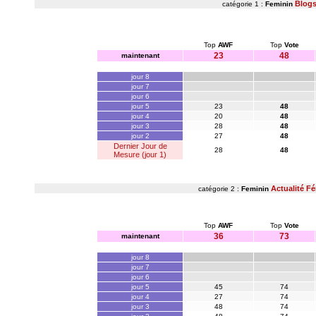
Blog
catégorie 1 :
Feminin
Top
AWF
Top
Vote
23
48
maintenant
jour 8
jour 7
jour 6
jour 5
23
48
jour 4
20
48
jour 3
28
48
jour 2
27
48
Dernier Jour de
28
48
Mesure (jour 1)
Actualité F
catégorie 2 :
Feminin
Top
AWF
Top
Vote
36
73
maintenant
jour 8
jour 7
jour 6
jour 5
45
74
jour 4
27
74
jour 3
48
74