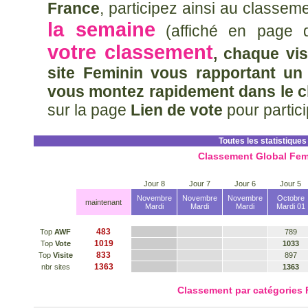
France
, participez ainsi au classem
la semaine
(affiché en page d
votre classement
, chaque vis
site Feminin vous rapportant un 
vous montez rapidement dans le c
sur la page
Lien de vote
pour partic
Toutes les statistiques
Classement Global Fem
Jour 8
Jour 7
Jour 6
Jour 5
Novembre
Novembre
Novembre
Octobre
maintenant
Mardi
Mardi
Mardi
Mardi 01
483
Top
AWF
789
1019
Top
Vote
1033
833
Top
Visite
897
1363
nbr sites
1363
Classement par catégories