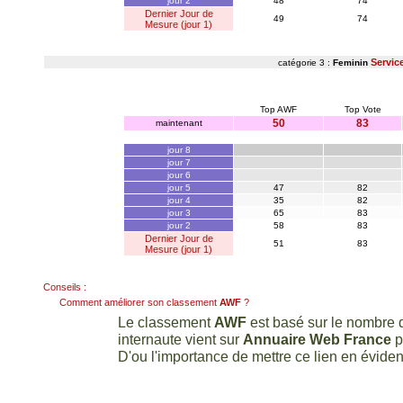
jour 2
48
74
Dernier Jour de
49
74
Mesure (jour 1)
Servic
catégorie 3 :
Feminin
Top AWF
Top Vote
50
83
maintenant
jour 8
jour 7
jour 6
jour 5
47
82
jour 4
35
82
jour 3
65
83
jour 2
58
83
Dernier Jour de
51
83
Mesure (jour 1)
Conseils :
Comment améliorer son classement
AWF
?
Le classement
AWF
est basé sur le nombre d
internaute vient sur
Annuaire Web France
p
D'ou l'importance de mettre ce lien en évidenc