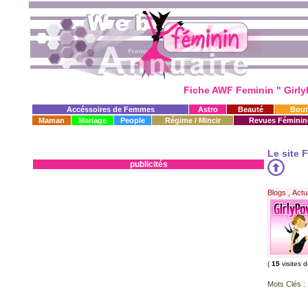
Fiche AWF Feminin " Girly
Accéssoires de Femmes
Astro
Beauté
Bout
Maman
Mariage
People
Régime / Mincir
Revues Féminin
Le site 
publicités
Blogs
,
Actu
(
15
visites 
Mots Clés :