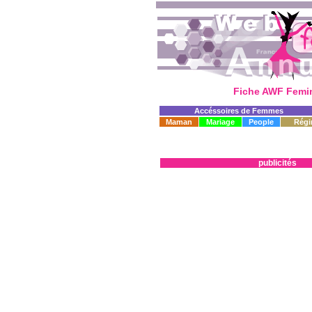
Fiche AWF Femi
Accéssoires de Femmes
Maman
Mariage
People
Régi
publicités