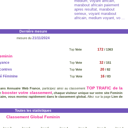
medium, voyant africain,
marabout africain paiement
apres resultat, marabout
serieux, voyant marabout
africain, medium voyant, vo ...
Dernière mesure
21/11/2024
mesure du
172
Top
Vote
/ 1363
Feminin
yance
32
Top
Vote
/ 151
contres
20
Top
Vote
/ 82
té Féminine
16
Top
Vote
/ 83
TOP TRAFIC de la
dans Annuaire Web France
, participez ainsi au classement
booster votre classement
et
, chaque visiteur unique sur votre site Feminin
aire, vous montez rapidement dans le classement global.
Allez sur la page
Lien de
Toutes les statistiques
Classement Global Feminin