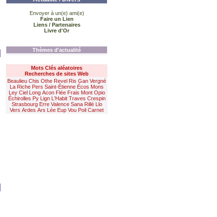
Envoyer à un(e) ami(e)
Faire un Lien
Liens / Partenaires
Livre d'Or
Thèmes d'actualité
Mots Clés aléatoires
Recherches de sites Web
Beaulieu
Chis
Othe
Revel
Ris
Gan
Vergné
La Riche
Pers
Saint-Étienne
Écos
Mons
Ley
Ciel
Long
Acon
Flée
Frais
Mont
Opio
Échirolles
Py
Lign
L'Habit
Traves
Crespin
Strasbourg
Erre
Valence
Sana
Rillé
Llo
Vers
Ardes
Ars
Lée
Eup
Vou
Poil
Carnet