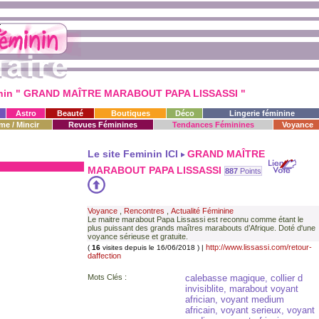
nin " GRAND MAÎTRE MARABOUT PAPA LISSASSI "
Astro
Beauté
Boutiques
Déco
Lingerie féminine
me / Mincir
Revues Féminines
Tendances Féminines
Voyance
Le site Feminin ICI
GRAND MAÎTRE
MARABOUT PAPA LISSASSI
887
Points
Voyance
,
Rencontres
,
Actualité Féminine
Le maitre marabout Papa Lissassi est reconnu comme étant le
plus puissant des grands maîtres marabouts d’Afrique. Doté d'une
voyance sérieuse et gratuite.
http://www.lissassi.com/retour-
(
16
visites depuis le 16/06/2018 ) |
daffection
Mots Clés :
calebasse magique, collier d
invisiblite, marabout voyant
africian, voyant medium
africain, voyant serieux, voyant