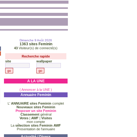
Dimanche 9 Août 2026
1363
sites Feminin
43
Visiteur(s) de connecté(s)
Recherche rapide
site
wallpaper
A LA UNE
( Annoncer à la UNE )
Annuaire Feminin
L'
ANNUAIRE sites Feminin
complet
Nouveaux sites Feminin
Proposer un site Feminin
Classement
général
Votes
|
AWF
|
Visites
mon compte
La
sélection sites Feminin AWF
Presentation de l'annuaire
Actualité / Divers