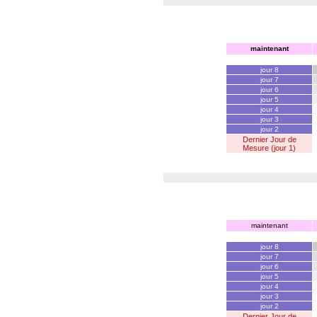
maintenant
jour 8
jour 7
jour 6
jour 5
jour 4
jour 3
jour 2
Dernier Jour de
Mesure (jour 1)
maintenant
jour 8
jour 7
jour 6
jour 5
jour 4
jour 3
jour 2
Dernier Jour de