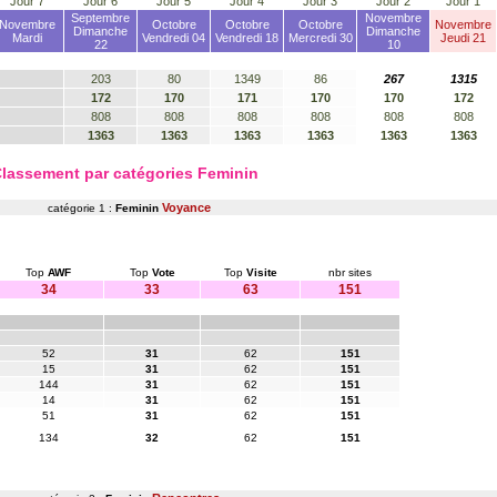
Jour 7
Jour 6
Jour 5
Jour 4
Jour 3
Jour 2
Jour 1
Septembre
Novembre
Novembre
Octobre
Octobre
Octobre
Novembre
Dimanche
Dimanche
Mardi
Vendredi 04
Vendredi 18
Mercredi 30
Jeudi 21
22
10
203
80
1349
86
267
1315
172
170
171
170
170
172
808
808
808
808
808
808
1363
1363
1363
1363
1363
1363
lassement par catégories Feminin
Voyance
catégorie 1 :
Feminin
Top
AWF
Top
Vote
Top
Visite
nbr sites
34
33
63
151
52
31
62
151
15
31
62
151
144
31
62
151
14
31
62
151
51
31
62
151
134
32
62
151