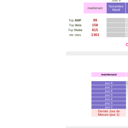
Jour 8
Novembre
maintenant
Mardi
99
Top
AWF
158
Top
Vote
815
Top
Visite
1363
nbr sites
C
maintenant
jour 8
jour 7
jour 6
jour 5
jour 4
jour 3
jour 2
Dernier Jour de
Mesure (jour 1)