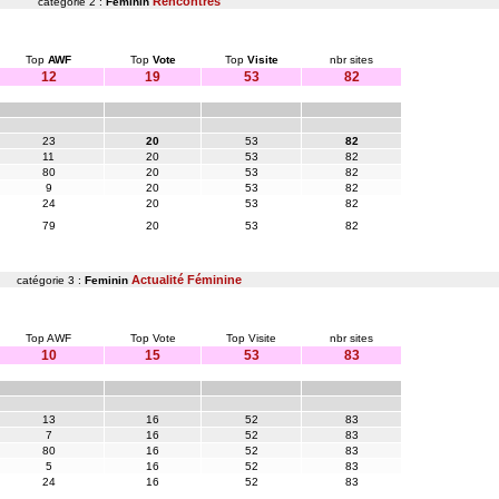
Rencontres
catégorie 2 :
Feminin
Top
AWF
Top
Vote
Top
Visite
nbr sites
12
19
53
82
23
20
53
82
11
20
53
82
80
20
53
82
9
20
53
82
24
20
53
82
79
20
53
82
Actualité Féminine
catégorie 3 :
Feminin
Top AWF
Top Vote
Top Visite
nbr sites
10
15
53
83
13
16
52
83
7
16
52
83
80
16
52
83
5
16
52
83
24
16
52
83