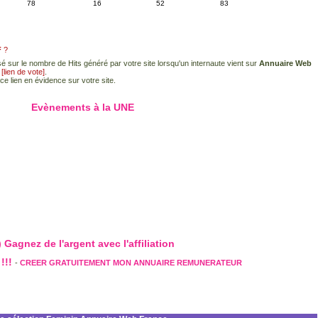
78
16
52
83
F
?
é sur le nombre de Hits généré par votre site lorsqu'un internaute vient sur
Annuaire Web
e
[lien de vote]
.
ce lien en évidence sur votre site.
Evènements à la UNE
 Gagnez de l'argent avec l'affiliation
!!!
-
CREER GRATUITEMENT MON ANNUAIRE REMUNERATEUR