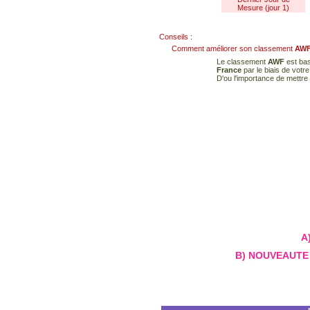
Mesure (jour 1)
Conseils :
Comment améliorer son classement
AW
Le classement
AWF
est bas
France
par le biais de votr
D'ou l'importance de mettre 
A)
B) NOUVEAUTE 