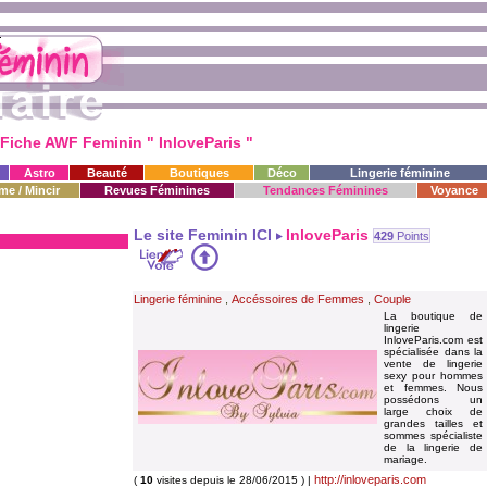
Fiche AWF Feminin " InloveParis "
Astro
Beauté
Boutiques
Déco
Lingerie féminine
me / Mincir
Revues Féminines
Tendances Féminines
Voyance
Le site Feminin ICI
InloveParis
429
Points
Lingerie féminine
,
Accéssoires de Femmes
,
Couple
La boutique de
lingerie
InloveParis.com est
spécialisée dans la
vente de lingerie
sexy pour hommes
et femmes. Nous
possédons un
large choix de
grandes tailles et
sommes spécialiste
de la lingerie de
mariage.
http://inloveparis.com
(
10
visites depuis le 28/06/2015 ) |