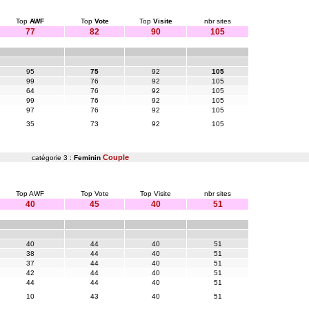
Top
AWF
Top
Vote
Top
Visite
nbr sites
77
82
90
105
95
75
92
105
99
76
92
105
64
76
92
105
99
76
92
105
97
76
92
105
35
73
92
105
Couple
catégorie 3 :
Feminin
Top AWF
Top Vote
Top Visite
nbr sites
40
45
40
51
40
44
40
51
38
44
40
51
37
44
40
51
42
44
40
51
44
44
40
51
10
43
40
51