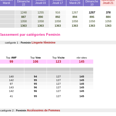
Dimanche
Dimanche
Mardi
Jeudi 03
Jeudi 17
Mardi 29
Jeudi 21
22
10
1248
1255
916
1267
1257
376
887
890
892
894
895
884
1058
1058
1058
1058
1058
1058
1363
1363
1363
1363
1363
1363
lassement par catégories Feminin
Lingerie féminine
catégorie 1 :
Feminin
Top
AWF
Top
Vote
Top
Visite
nbr sites
99
106
123
145
140
94
127
145
142
95
127
145
97
95
127
145
143
96
127
145
142
96
127
145
41
95
127
145
Accéssoires de Femmes
catégorie 2 :
Feminin