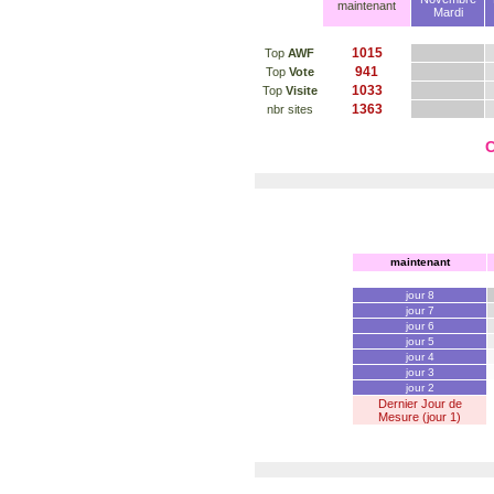
maintenant
Mardi
1015
Top
AWF
941
Top
Vote
1033
Top
Visite
1363
nbr sites
C
maintenant
jour 8
jour 7
jour 6
jour 5
jour 4
jour 3
jour 2
Dernier Jour de
Mesure (jour 1)