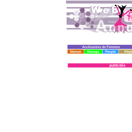
Accéssoires de Femmes
Maman
Mariage
People
Régi
publicités