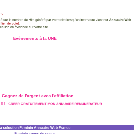
F
?
é sur le nombre de Hits généré par votre site lorsqu'un internaute vient sur
Annuaire Web
e
[lien de vote]
.
ce lien en évidence sur votre site.
Evènements à la UNE
 Gagnez de l'argent avec l'affiliation
!!!
-
CREER GRATUITEMENT MON ANNUAIRE REMUNERATEUR
la sélection Feminin Annuaire Web France
Feminin coups de coeur