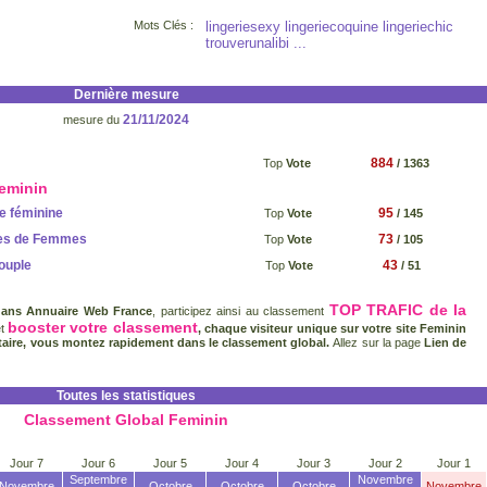
Mots Clés :
lingeriesexy lingeriecoquine lingeriechic
trouverunalibi ...
Dernière mesure
21/11/2024
mesure du
884
Top
Vote
/ 1363
Feminin
e féminine
95
Top
Vote
/ 145
es de Femmes
73
Top
Vote
/ 105
ouple
43
Top
Vote
/ 51
TOP TRAFIC de la
dans Annuaire Web France
, participez ainsi au classement
booster votre classement
et
, chaque visiteur unique sur votre site Feminin
aire, vous montez rapidement dans le classement global.
Allez sur la page
Lien de
Toutes les statistiques
Classement Global Feminin
Jour 7
Jour 6
Jour 5
Jour 4
Jour 3
Jour 2
Jour 1
Septembre
Novembre
Novembre
Octobre
Octobre
Octobre
Novembre