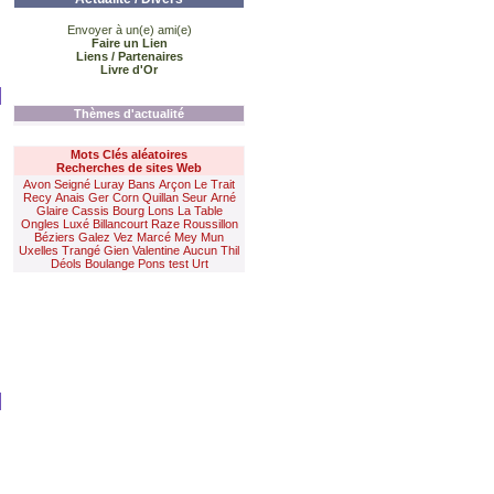
Envoyer à un(e) ami(e)
Faire un Lien
Liens / Partenaires
Livre d'Or
Thèmes d'actualité
Mots Clés aléatoires
Recherches de sites Web
Avon
Seigné
Luray
Bans
Arçon
Le Trait
Recy
Anais
Ger
Corn
Quillan
Seur
Arné
Glaire
Cassis
Bourg
Lons
La Table
Ongles
Luxé
Billancourt
Raze
Roussillon
Béziers
Galez
Vez
Marcé
Mey
Mun
Uxelles
Trangé
Gien
Valentine
Aucun
Thil
Déols
Boulange
Pons
test
Urt