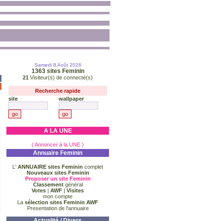
Samedi 8 Août 2026
1363
sites Feminin
21
Visiteur(s) de connecté(s)
Recherche rapide
site
wallpaper
A LA UNE
( Annoncer à la UNE )
Annuaire Feminin
L'
ANNUAIRE sites Feminin
complet
Nouveaux sites Feminin
Proposer un site Feminin
Classement
général
Votes
|
AWF
|
Visites
mon compte
La
sélection sites Feminin AWF
Presentation de l'annuaire
Actualité / Divers