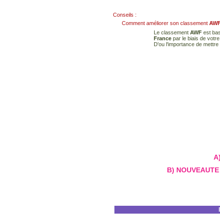
Conseils :
Comment améliorer son classement
AW
Le classement
AWF
est bas
France
par le biais de votr
D'ou l'importance de mettre 
A)
B) NOUVEAUTE 