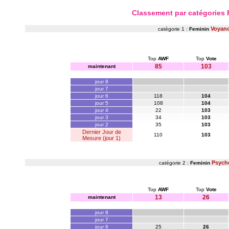
Classement par catégories
Voyan
catégorie 1 :
Feminin
Top
AWF
Top
Vote
85
103
maintenant
jour 8
jour 7
jour 6
118
104
jour 5
108
104
jour 4
22
103
jour 3
34
103
jour 2
35
103
Dernier Jour de
110
103
Mesure (jour 1)
Psych
catégorie 2 :
Feminin
Top
AWF
Top
Vote
13
26
maintenant
jour 8
jour 7
jour 6
25
26