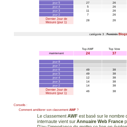
jour 5
27
26
jour 4
5
26
jour 3
11
26
jour 2
7
26
Dernier Jour de
28
26
Mesure (jour 1)
Blog
catégorie 3 :
Feminin
Top AWF
Top Vote
24
37
maintenant
jour 8
jour 7
jour 6
49
38
jour 5
49
38
jour 4
12
38
jour 3
14
38
jour 2
14
38
Dernier Jour de
46
38
Mesure (jour 1)
Conseils :
Comment améliorer son classement
AWF
?
Le classement
AWF
est basé sur le nombre d
internaute vient sur
Annuaire Web France
p
D'ou l'importance de mettre ce lien en évidenc