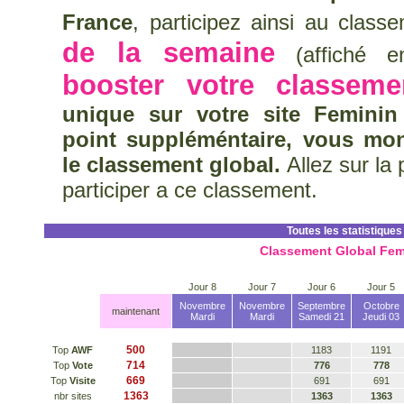
France
, participez ainsi au clas
de la semaine
(affiché en
booster votre classeme
unique sur votre site Feminin
point suppléméntaire, vous mo
le classement global.
Allez sur la
participer a ce classement.
Toutes les statistiques
Classement Global Fem
Jour 8
Jour 7
Jour 6
Jour 5
Novembre
Novembre
Septembre
Octobre
maintenant
Mardi
Mardi
Samedi 21
Jeudi 03
500
Top
AWF
1183
1191
714
Top
Vote
776
778
669
Top
Visite
691
691
1363
nbr sites
1363
1363