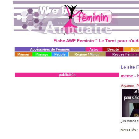
Fiche AWF Feminin " Le Tarot pour s'ai
Accéssoires de Femmes
Astro
Beauté
Bout
Maman
Mariage
People
Régime / Mincir
Revues Féminin
Le site 
publicités
meme -
Voyance
,
P
(
20
visites 
Mots Clés :