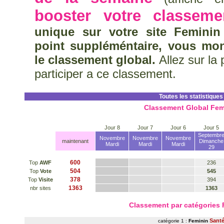
booster votre classeme
unique sur votre site Feminin
point suppléméntaire, vous mo
le classement global.
Allez sur la
participer a ce classement.
Toutes les statistiques
Classement Global Fem
Jour 8
Jour 7
Jour 6
Jour 5
Septembr
Novembre
Novembre
Novembre
maintenant
Dimanche
Mardi
Mardi
Mardi
29
600
Top
AWF
236
504
Top
Vote
545
378
Top
Visite
394
1363
nbr sites
1363
Classement par catégories
Sant
catégorie 1 :
Feminin