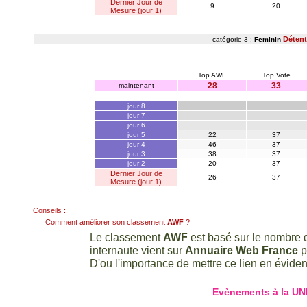
Dernier Jour de
9
20
Mesure (jour 1)
Déten
catégorie 3 :
Feminin
Top AWF
Top Vote
28
33
maintenant
jour 8
jour 7
jour 6
jour 5
22
37
jour 4
46
37
jour 3
38
37
jour 2
20
37
Dernier Jour de
26
37
Mesure (jour 1)
Conseils :
Comment améliorer son classement
AWF
?
Le classement
AWF
est basé sur le nombre d
internaute vient sur
Annuaire Web France
p
D'ou l'importance de mettre ce lien en évidenc
Evènements à la UN