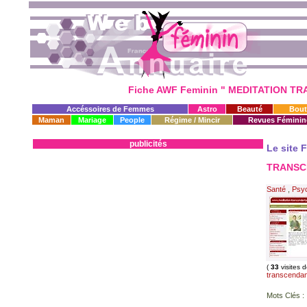
Fiche AWF Feminin " MEDITATION T
Accéssoires de Femmes
Astro
Beauté
Bout
Maman
Mariage
People
Régime / Mincir
Revues Féminin
publicités
Le site 
TRANSC
Santé
,
Psy
(
33
visites 
transcendan
Mots Clés :