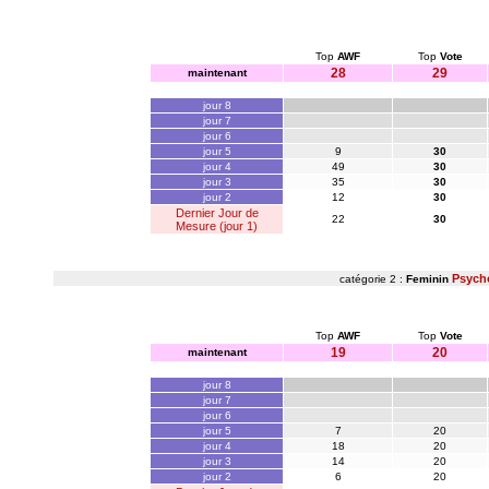
Top
AWF
Top
Vote
28
29
maintenant
jour 8
jour 7
jour 6
jour 5
9
30
jour 4
49
30
jour 3
35
30
jour 2
12
30
Dernier Jour de
22
30
Mesure (jour 1)
Psych
catégorie 2 :
Feminin
Top
AWF
Top
Vote
19
20
maintenant
jour 8
jour 7
jour 6
jour 5
7
20
jour 4
18
20
jour 3
14
20
jour 2
6
20