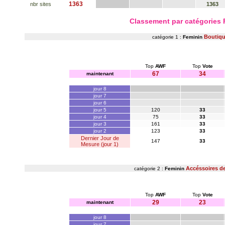
1363
nbr sites
1363
Classement par catégories
Boutiq
catégorie 1 :
Feminin
Top
AWF
Top
Vote
67
34
maintenant
jour 8
jour 7
jour 6
jour 5
120
33
jour 4
75
33
jour 3
161
33
jour 2
123
33
Dernier Jour de
147
33
Mesure (jour 1)
Accéssoires 
catégorie 2 :
Feminin
Top
AWF
Top
Vote
29
23
maintenant
jour 8
jour 7