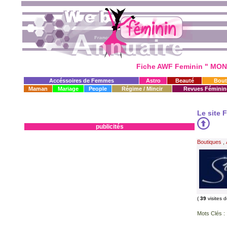
Fiche AWF Feminin " MO
Accéssoires de Femmes
Astro
Beauté
Bout
Maman
Mariage
People
Régime / Mincir
Revues Féminin
Le site 
publicités
Boutiques
,
(
39
visites 
Mots Clés :