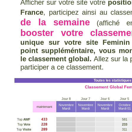
Afficher sur votre site votre
positi
France
, participez ainsi au clas
de la semaine
(affiché en
booster votre classeme
unique sur votre site Feminin
point suppléméntaire, vous mo
le classement global.
Allez sur la
participer a ce classement.
Toutes les statistiques
Classement Global Fem
Jour 8
Jour 7
Jour 6
Jour 5
Novembre
Novembre
Novembre
Octobre
maintenant
Mardi
Mardi
Mardi
Mardi 01
433
Top
AWF
581
228
Top
Vote
233
289
Top
Visite
311