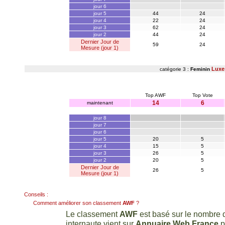
jour 6
jour 5
44
24
jour 4
22
24
jour 3
62
24
jour 2
44
24
Dernier Jour de
59
24
Mesure (jour 1)
Luxe
catégorie 3 :
Feminin
Top AWF
Top Vote
14
6
maintenant
jour 8
jour 7
jour 6
jour 5
20
5
jour 4
15
5
jour 3
26
5
jour 2
20
5
Dernier Jour de
26
5
Mesure (jour 1)
Conseils :
Comment améliorer son classement
AWF
?
Le classement
AWF
est basé sur le nombre d
internaute vient sur
Annuaire Web France
p