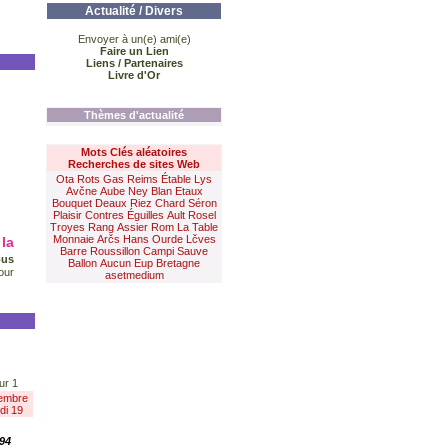
Actualité / Divers
Envoyer à un(e) ami(e)
Faire un Lien
Liens / Partenaires
Livre d'Or
Thèmes d'actualité
Mots Clés aléatoires
Recherches de sites Web
Ota
Rots
Gas
Reims
Étable
Lys
Avčne
Aube
Ney
Blan
Etaux
Bouquet
Deaux
Riez
Chard
Séron
Plaisir
Contres
Éguilles
Ault
Rosel
Troyes
Rang
Assier
Rom
La Table
Monnaie
Arčs
Hans
Ourde
Lčves
la
Barre
Roussillon
Campi
Sauve
ous
Ballon
Aucun
Eup
Bretagne
our
asetmedium
ur 1
embre
di 19
94