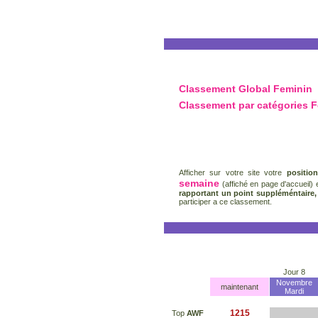
Classement Global Feminin
Classement par catégories 
Afficher sur votre site votre
positio
semaine
(affiché en page d'accueil) 
rapportant un point suppléméntaire
participer a ce classement.
Jour 8
Novembre
maintenant
Mardi
1215
Top
AWF