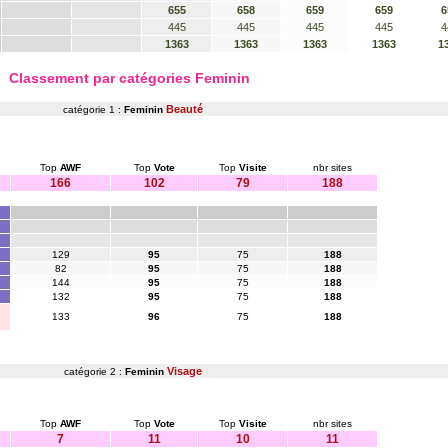
655
658
659
659
6
445
445
445
445
4
1363
1363
1363
1363
1
Classement par catégories Feminin
Beauté
catégorie 1 :
Feminin
Top
AWF
Top
Vote
Top
Visite
nbr sites
166
102
79
188
129
95
75
188
82
95
75
188
144
95
75
188
132
95
75
188
133
96
75
188
Visage
catégorie 2 :
Feminin
Top
AWF
Top
Vote
Top
Visite
nbr sites
7
11
10
11