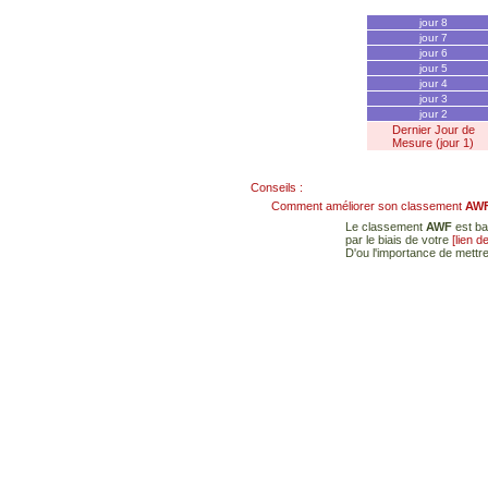
jour 8
jour 7
jour 6
jour 5
jour 4
jour 3
jour 2
Dernier Jour de
Mesure (jour 1)
Conseils :
Comment améliorer son classement
AW
Le classement
AWF
est ba
par le biais de votre
[lien d
D'ou l'importance de mettre