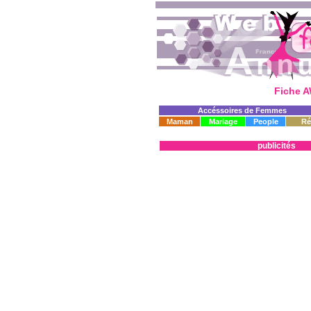
Fiche A
Accéssoires de Femmes
Maman
Mariage
People
Ré
publicités