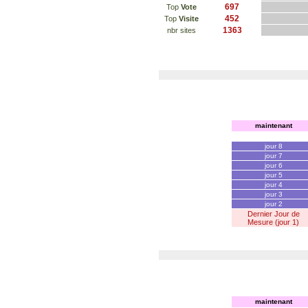
697
Top
Vote
452
Top
Visite
1363
nbr sites
maintenant
jour 8
jour 7
jour 6
jour 5
jour 4
jour 3
jour 2
Dernier Jour de
Mesure (jour 1)
maintenant