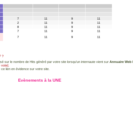
7
11
9
11
2
11
9
11
8
11
9
11
7
11
9
11
7
11
9
11
F
?
sé sur le nombre de Hits généré par votre site lorsqu'un internaute vient sur
Annuaire Web 
e vote]
.
 ce lien en évidence sur votre site.
Evènements à la UNE