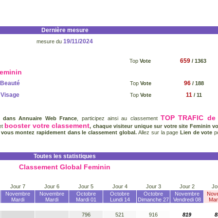
Dernière mesure
19/11/2024
mesure du
659
Top
Vote
/ 1363
Feminin
Beauté
96
Top
Vote
/ 188
Visage
11
Top
Vote
/ 11
TOP TRAFIC de 
n dans Annuaire Web France
, participez ainsi au classement
booster votre classement
et
, chaque visiteur unique sur votre site Feminin v
, vous montez rapidement dans le classement global.
Allez sur la page
Lien de vote
p
Toutes les statistiques
Classement Global Feminin
Jour 7
Jour 6
Jour 5
Jour 4
Jour 3
Jour 2
Jo
Novembre
Novembre
Octobre
Octobre
Octobre
Novembre
Nov
Mardi
Mardi
Mardi 01
Lundi 14
Dimanche 27
Vendredi 08
Mar
796
521
916
819
8