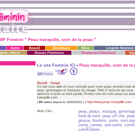
WF Feminin " Peau tranquille, soin de la peau "
Astro
Beauté
Boutiques
Déco
Lingerie féminine
gime / Mincir
Revues Féminines
Tendances Féminines
Voy
Le site Feminin ICI
Peau tranquille, soin de la
489
Points
Beauté
,
Visage
Ce site vous aide et vous conseils pour votre peau: prendre soin d
peau, gommages et masques du visage. Plein d' astuces qui vous
aiderons ā avoir un teint parfait. Prenez soin de votre peau sur pea
tranquille.com.
http://www.peau-tranquille.com
(
29
visites depuis le 14/05/2011 ) |
Mots Clés :
peau, peaux, masque, gommage
fond de teint, peau sÃ¨che, pea
grasse, boutons, soins, soin pe
cerne, cernes, anti-cerne, com
comÃŠdons ...