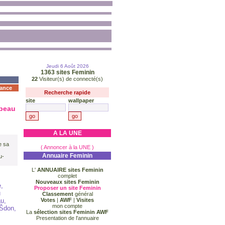
Jeudi 6 Août 2026
1363
sites Feminin
22
Visiteur(s) de connecté(s)
ance
Recherche rapide
site
wallpaper
 peau
A LA UNE
e sa
( Annoncer à la UNE )
Annuaire Feminin
u-
L'
ANNUAIRE sites Feminin
complet
Nouveaux sites Feminin
,
Proposer un site Feminin
u
Classement
général
au,
Votes
|
AWF
|
Visites
mon compte
ÃŠdon,
La
sélection sites Feminin AWF
Presentation de l'annuaire