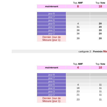
Top
AWF
Top
Vote
8
18
maintenant
jour 8
jour 7
jour 6
jour 5
4
20
jour 4
31
20
jour 3
38
20
jour 2
36
20
Dernier Jour de
39
20
Mesure (jour 1)
Ma
catégorie 2 :
Feminin
Top
AWF
Top
Vote
4
10
maintenant
jour 8
jour 7
jour 6
jour 5
4
11
jour 4
18
11
jour 3
23
11
jour 2
21
11
Dernier Jour de
23
11
Mesure (jour 1)