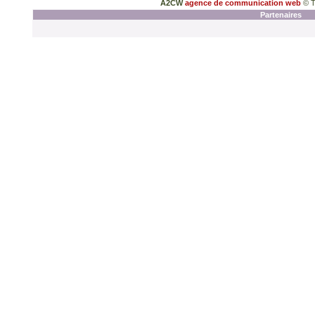
A2CW
agence de communication web
© T
Partenaires