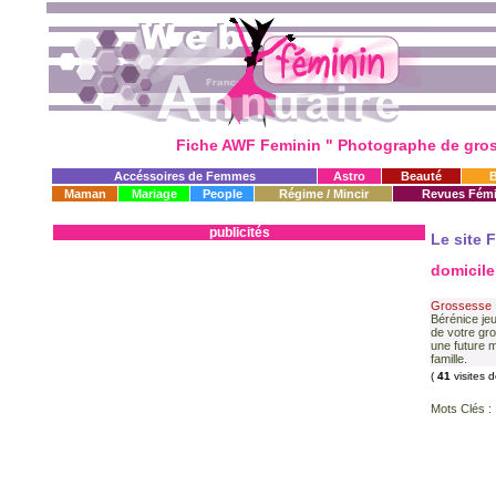
Fiche AWF Feminin " Photographe de gross
Accéssoires de Femmes
Astro
Beauté
Maman
Mariage
People
Régime / Mincir
Revues Fémi
publicités
Le site 
domicile
Grossesse
Bérénice je
de votre gro
une future 
famille.
(
41
visites 
Mots Clés :