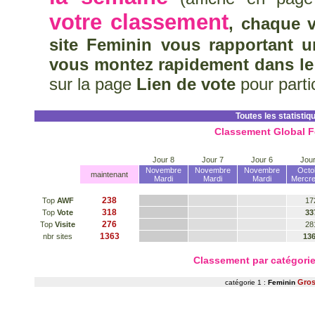
votre classement
, chaque v
site Feminin vous rapportant u
vous montez rapidement dans le
sur la page
Lien de vote
pour parti
Toutes les statistiq
Classement Global F
Jour 8
Jour 7
Jour 6
Jour
Novembre
Novembre
Novembre
Octo
maintenant
Mardi
Mardi
Mardi
Mercre
238
Top
AWF
17
318
Top
Vote
33
276
Top
Visite
28
1363
nbr sites
13
Classement par catégor
Gros
catégorie 1 :
Feminin