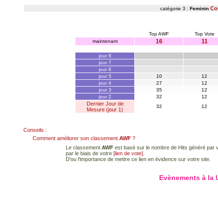
Co
catégorie 3 :
Feminin
Top AWF
Top Vote
16
11
maintenant
jour 8
jour 7
jour 6
jour 5
10
12
jour 4
27
12
jour 3
35
12
jour 2
32
12
Dernier Jour de
32
12
Mesure (jour 1)
Conseils :
Comment améliorer son classement
AWF
?
Le classement
AWF
est basé sur le nombre de Hits généré par vo
par le biais de votre
[lien de vote]
.
D'ou l'importance de mettre ce lien en évidence sur votre site.
Evènements à la