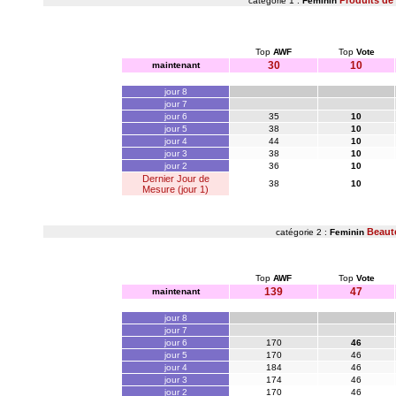
Produits de
catégorie 1 :
Feminin
Top
AWF
Top
Vote
30
10
maintenant
jour 8
jour 7
jour 6
35
10
jour 5
38
10
jour 4
44
10
jour 3
38
10
jour 2
36
10
Dernier Jour de
38
10
Mesure (jour 1)
Beaut
catégorie 2 :
Feminin
Top
AWF
Top
Vote
139
47
maintenant
jour 8
jour 7
jour 6
170
46
jour 5
170
46
jour 4
184
46
jour 3
174
46
jour 2
170
46