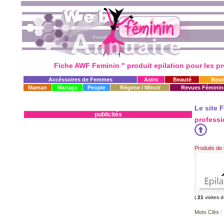
Fiche AWF Feminin " produit epilation pour les pro
Accéssoires de Femmes
Astro
Beauté
Bout
Maman
Mariage
People
Régime / Mincir
Revues Féminin
Le site 
publicités
professi
Produits de
(
21
visites 
Mots Clés :