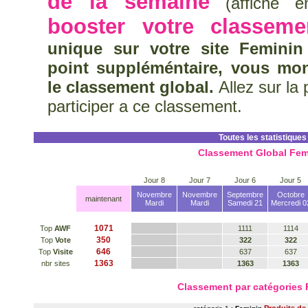
de la semaine
(affiché en
booster votre classeme
unique sur votre site Feminin
point suppléméntaire, vous mo
le classement global.
Allez sur la
participer a ce classement.
Toutes les statistiques
Classement Global Fem
Jour 8
Jour 7
Jour 6
Jour 5
Novembre
Novembre
Septembre
Octobre
maintenant
Mardi
Mardi
Samedi 21
Mercredi 0
1071
Top
AWF
1111
1114
350
Top
Vote
322
322
646
Top
Visite
637
637
1363
nbr sites
1363
1363
Classement par catégories