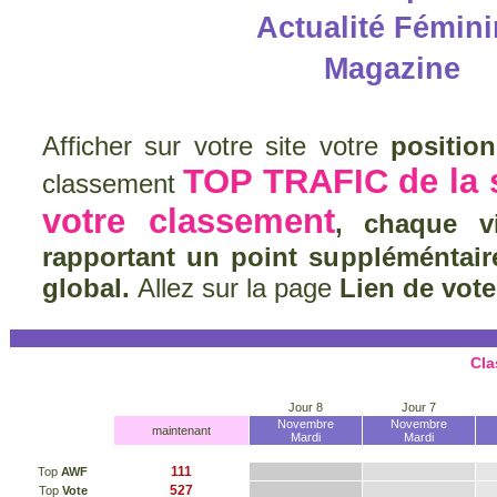
Actualité Fémin
Magazine
Afficher sur votre site votre
positio
TOP TRAFIC de la
classement
votre classement
, chaque v
rapportant un point suppléméntai
global.
Allez sur la page
Lien de vote
Cla
Jour 8
Jour 7
Novembre
Novembre
maintenant
Mardi
Mardi
111
Top
AWF
527
Top
Vote