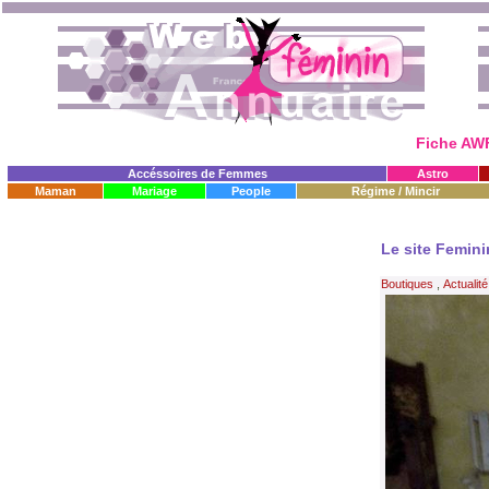
Fiche AWF
Accéssoires de Femmes
Astro
Maman
Mariage
People
Régime / Mincir
Le site Femini
Boutiques
,
Actualit