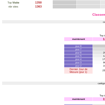
1350
Top
Visite
1363
nbr sites
Classem
c
Top
1
maintenant
jour 8
jour 7
jour 6
2
jour 5
1
jour 4
1
jour 3
9
jour 2
1
Dernier Jour de
2
Mesure (jour 1)
catégo
Top
1
maintenant