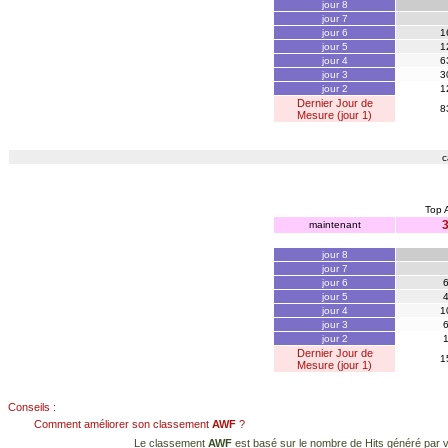
jour 8
jour 7
jour 6
1
jour 5
1
jour 4
6
jour 3
3
jour 2
1
Dernier Jour de
8
Mesure (jour 1)
c
Top
maintenant
jour 8
jour 7
jour 6
jour 5
jour 4
1
jour 3
jour 2
Dernier Jour de
1
Mesure (jour 1)
Conseils :
Comment améliorer son classement
AWF
?
Le classement
AWF
est basé sur le nombre de Hits généré par vo