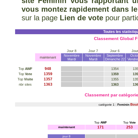
site Feminin vous rapportant u
vous montez rapidement dans le
sur la page
Lien de vote
pour parti
Toutes les statistiq
Classement Global F
Jour 8
Jour 7
Jour 6
Jour
Novembre
Novembre
Septembre
Octo
maintenant
Mardi
Mardi
Dimanche 22
Vendre
948
Top
AWF
1354
13
1359
Top
Vote
1359
13
1357
Top
Visite
1355
13
1363
nbr sites
1363
13
Classement par catégor
Bout
catégorie 1 :
Feminin
Top
AWF
Top
Vote
171
253
maintenant
jour 8