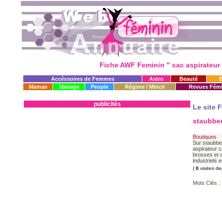
Fiche AWF Feminin " sac aspirateur
Accéssoires de Femmes
Astro
Beauté
Maman
Mariage
People
Régime / Mincir
Revues Fémi
publicités
Le site 
staubbe
Boutiques
Sur staubbe
aspirateur c
brosses et a
industriels e
(
0
visites de
Mots Clés :