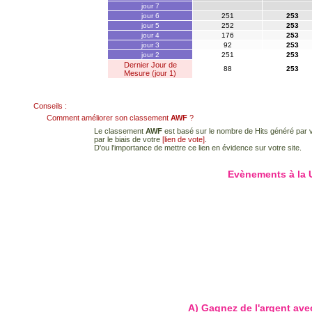
jour 7
jour 6
251
253
jour 5
252
253
jour 4
176
253
jour 3
92
253
jour 2
251
253
Dernier Jour de
88
253
Mesure (jour 1)
Conseils :
Comment améliorer son classement
AWF
?
Le classement
AWF
est basé sur le nombre de Hits généré par vo
par le biais de votre
[lien de vote]
.
D'ou l'importance de mettre ce lien en évidence sur votre site.
Evènements à la
A) Gagnez de l'argent avec 