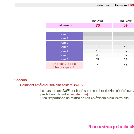
Ero
catégorie 3 :
Feminin
Top AWF
Top Vote
76
59
maintenant
jour 8
jour 7
jour 6
jour 5
18
58
jour 4
18
57
jour 3
40
57
jour 2
23
57
Dernier Jour de
7
57
Mesure (jour 1)
Conseils :
Comment améliorer son classement
AWF
?
Le classement
AWF
est basé sur le nombre de Hits généré par vo
par le biais de votre
[lien de vote]
.
D'ou l'importance de mettre ce lien en évidence sur votre site.
Rencontres prés de c