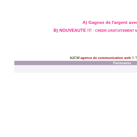
A) Gagnez de l'argent avec 
B) NOUVEAUTE !!!
-
CREER GRATUITEMENT 
A2CW
agence de communication web
© T
Partenaires