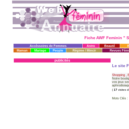
Fiche AWF Feminin " S
Accéssoires de Femmes
Astro
Beauté
Maman
Mariage
People
Régime / Mincir
Revues Fémi
publicités
Le site 
Shopping
,
Notre bouti
vos jeux se
aphrodisiaqu
(
17
visites 
Mots Clés :