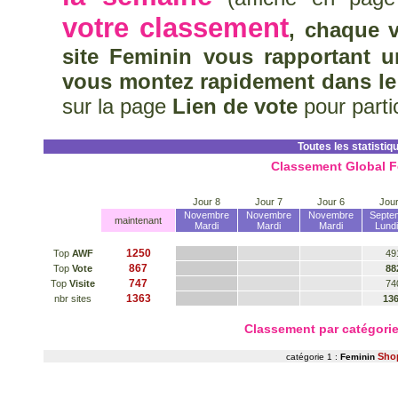
votre classement
, chaque v
site Feminin vous rapportant u
vous montez rapidement dans le
sur la page
Lien de vote
pour parti
Toutes les statistiq
Classement Global F
Jour 8
Jour 7
Jour 6
Jour
Novembre
Novembre
Novembre
Septe
maintenant
Mardi
Mardi
Mardi
Lundi
1250
Top
AWF
49
867
Top
Vote
88
747
Top
Visite
74
1363
nbr sites
13
Classement par catégor
Sho
catégorie 1 :
Feminin