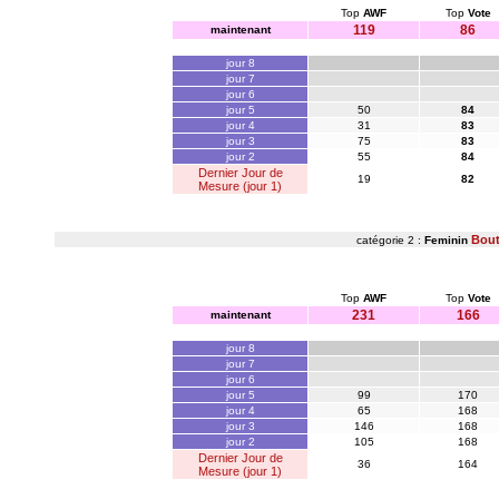
Top
AWF
Top
Vote
119
86
maintenant
jour 8
jour 7
jour 6
jour 5
50
84
jour 4
31
83
jour 3
75
83
jour 2
55
84
Dernier Jour de
19
82
Mesure (jour 1)
Bout
catégorie 2 :
Feminin
Top
AWF
Top
Vote
231
166
maintenant
jour 8
jour 7
jour 6
jour 5
99
170
jour 4
65
168
jour 3
146
168
jour 2
105
168
Dernier Jour de
36
164
Mesure (jour 1)