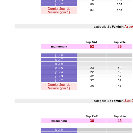
jour 3
79
106
jour 2
80
106
Dernier Jour de
84
106
Mesure (jour 1)
Astro
catégorie 2 :
Feminin
Top
AWF
Top
Vote
53
59
maintenant
jour 8
jour 7
jour 6
jour 5
23
59
jour 4
22
59
jour 3
42
59
jour 2
37
59
Dernier Jour de
40
59
Mesure (jour 1)
Sant
catégorie 3 :
Feminin
Top AWF
Top Vote
38
43
maintenant
jour 8