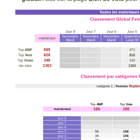
Toutes les statistiques
Classement Global Fem
Jour 8
Jour 7
Jour 6
Jour 5
Novembre
Novembre
Novembre
Septembr
maintenant
Mardi
Mardi
Mardi
Lundi 30
689
Top
AWF
471
828
Top
Vote
810
346
Top
Visite
339
1363
nbr sites
1363
Classement par catégories
Voyan
catégorie 1 :
Feminin
Top
AWF
Top
Vote
106
106
maintenant
jour 8
jour 7
jour 6
jour 5
56
106
jour 4
39
106