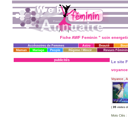
Fiche AWF Feminin " soin energeti
Accéssoires de Femmes
Astro
Beauté
Bout
Maman
Mariage
People
Régime / Mincir
Revues Féminin
publicités
Le site 
voyanc
Voyance
,
A
(
35
visites 
Mots Clés :