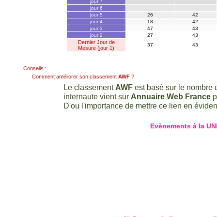
jour 7
jour 6
jour 5
26
42
jour 4
18
42
jour 3
47
43
jour 2
27
43
Dernier Jour de
37
43
Mesure (jour 1)
Conseils :
Comment améliorer son classement
AWF
?
Le classement
AWF
est basé sur le nombre d
internaute vient sur
Annuaire Web France
p
D'ou l'importance de mettre ce lien en évidenc
Evènements à la UN