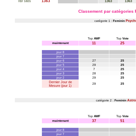
1363
nbr sites
1363
1363
Classement par catégories
Psych
catégorie 1 :
Feminin
Top
AWF
Top
Vote
11
25
maintenant
jour 8
jour 7
jour 6
27
25
jour 5
29
25
jour 4
7
25
jour 3
28
25
jour 2
29
25
Dernier Jour de
29
25
Mesure (jour 1)
Astro
catégorie 2 :
Feminin
Top
AWF
Top
Vote
37
51
maintenant
jour 8
jour 7