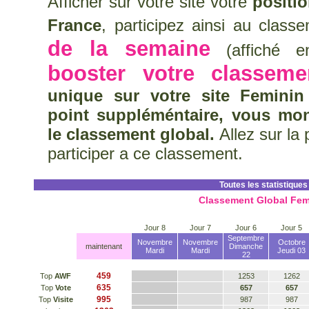
Afficher sur votre site votre
positi
France
, participez ainsi au clas
de la semaine
(affiché en
booster votre classeme
unique sur votre site Feminin
point suppléméntaire, vous mo
le classement global.
Allez sur la
participer a ce classement.
Toutes les statistiques
Classement Global Fem
Jour 8
Jour 7
Jour 6
Jour 5
Septembre
Novembre
Novembre
Octobre
maintenant
Dimanche
Mardi
Mardi
Jeudi 03
22
459
Top
AWF
1253
1262
635
Top
Vote
657
657
995
Top
Visite
987
987