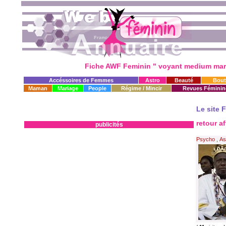
Fiche AWF Feminin " voyant medium marab
Accéssoires de Femmes
Astro
Beauté
Bout
Maman
Mariage
People
Régime / Mincir
Revues Féminin
Le site 
retour af
publicités
Psycho
,
As