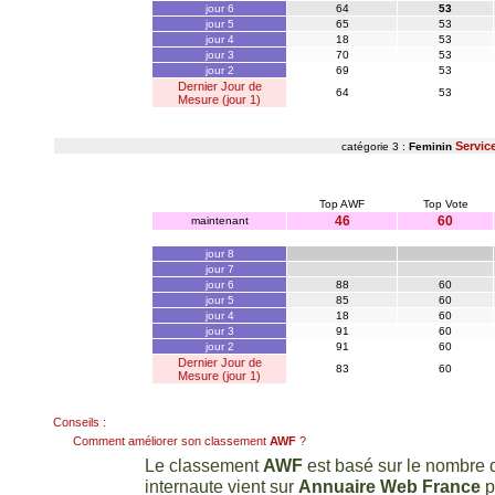
jour 6
64
53
jour 5
65
53
jour 4
18
53
jour 3
70
53
jour 2
69
53
Dernier Jour de
64
53
Mesure (jour 1)
Servic
catégorie 3 :
Feminin
Top AWF
Top Vote
46
60
maintenant
jour 8
jour 7
jour 6
88
60
jour 5
85
60
jour 4
18
60
jour 3
91
60
jour 2
91
60
Dernier Jour de
83
60
Mesure (jour 1)
Conseils :
Comment améliorer son classement
AWF
?
Le classement
AWF
est basé sur le nombre d
internaute vient sur
Annuaire Web France
p