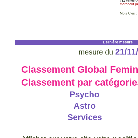
(
11
visites d
marabout.ji
Mots Clés :
Dernière mesure
21/11
mesure du
Classement Global Femin
Classement par catégori
Psycho
Astro
Services