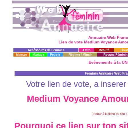
Annuaire Web Franc
Lien de vote Medium Voyance Amour
Accéssoires de Femmes
Astro
Beauté
Bout
Maman
Mariage
People
Régime / Mincir
Revues Féminin
Evènements à la UN
Feminin Annuaire Web Fr
Votre lien de vote, a insere
Medium Voyance Amour R
[ retour à la fiche du site ]
Pourquoi ce lien sur ton s