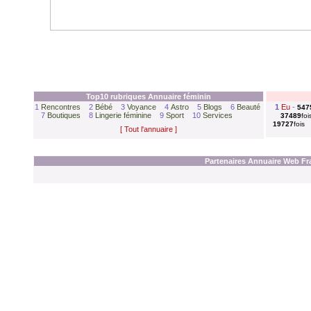
Top10 rubriques Annuaire
féminin
1
Rencontres
2
Bébé
3
Voyance
4
Astro
5
Blogs
6
Beauté
1
Eu
-
547
7
Boutiques
8
Lingerie féminine
9
Sport
10
Services
37489
foi
19727
fois
[ Tout l'annuaire ]
Partenaires Annuaire Web Fr