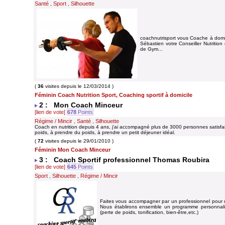
Santé
Sport
Silhouette
,
,
coachnutrisport vous Coache à domic
Sébastien votre Conseiller Nutrition
de Gym...
(
36
visites depuis le 12/03/2014 )
Féminin Coach Nutrition Sport, Coaching sportif à domicile
2 : Mon Coach Minceur
[lien de vote]
678
Points
Régime / Mincir
Santé
Silhouette
,
,
Coach en nutrition depuis 4 ans, j'ai accompagné plus de 3000 personnes satisfai
poids, à prendre du poids, à prendre un petit déjeuner idéal.
(
72
visites depuis le 29/01/2010 )
Féminin Mon Coach Minceur
3 : Coach Sportif professionnel Thomas Roubira
[lien de vote]
645
Points
Sport
Silhouette
Régime / Mincir
,
,
Faites vous accompagner par un professionnel pour qu
Nous établirons ensemble un programme personnalis
(perte de poids, tonification, bien-être,etc.)