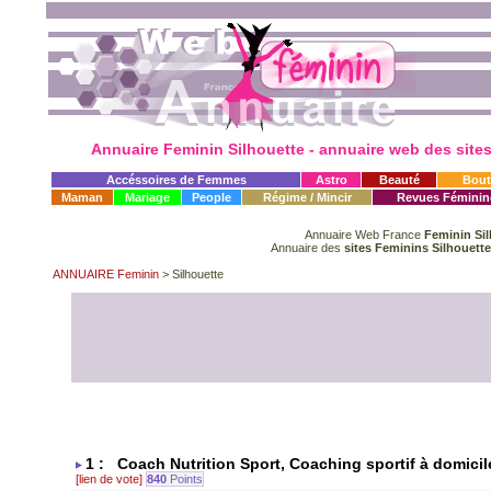
Annuaire Feminin Silhouette
- annuaire web des site
Accéssoires de Femmes
Astro
Beauté
Bout
Maman
Mariage
People
Régime / Mincir
Revues Féminin
Annuaire Web France
Feminin Sil
Annuaire des
sites Feminins Silhouette
ANNUAIRE Feminin
> Silhouette
1 : Coach Nutrition Sport, Coaching sportif à domicil
[lien de vote]
840
Points