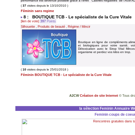
performance est devenue possible grâce à l'effet “ Calories négatives” de l'Actif 
(
37
visites depuis le 13/10/2010 )
Féminin sans regime
8 : BOUTIQUE TCB - Le spécialiste de la Cure Vitale
[lien de vote]
397
Points
Silhouette
Produits de beauté
Régime / Mincir
,
,
Boutique en ligne de compléments alime
et biologiques pour votre santé, vot
Détoxication avec le Sirop Vital Mince
organisme et perdez vos kilos en trop.
(
10
visites depuis le 25/01/2018 )
Féminin BOUTIQUE TCB - Le spécialiste de la Cure Vitale
A2CW
Création de site Internet
© Tous dro
la sélection Feminin Annuaire W
Feminin coups de coeu