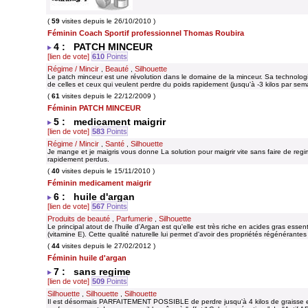
(
59
visites depuis le 26/10/2010 )
Féminin Coach Sportif professionnel Thomas Roubira
4 : PATCH MINCEUR
[lien de vote]
610
Points
Régime / Mincir
Beauté
Silhouette
,
,
Le patch minceur est une révolution dans le domaine de la minceur. Sa technologi
de celles et ceux qui veulent perdre du poids rapidement (jusqu'à -3 kilos par s
(
61
visites depuis le 22/12/2009 )
Féminin PATCH MINCEUR
5 : medicament maigrir
[lien de vote]
583
Points
Régime / Mincir
Santé
Silhouette
,
,
Je mange et je maigris vous donne La solution pour maigrir vite sans faire de regi
rapidement perdus.
(
40
visites depuis le 15/11/2010 )
Féminin medicament maigrir
6 : huile d'argan
[lien de vote]
567
Points
Produits de beauté
Parfumerie
Silhouette
,
,
Le principal atout de l'huile d'Argan est qu'elle est très riche en acides gras esse
(vitamine E). Cette qualité naturelle lui permet d'avoir des propriétés régénérantes
(
44
visites depuis le 27/02/2012 )
Féminin huile d'argan
7 : sans regime
[lien de vote]
509
Points
Silhouette
Silhouette
Silhouette
,
,
Il est désormais PARFAITEMENT POSSIBLE de perdre jusqu'à 4 kilos de graisse e